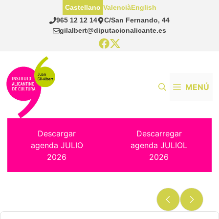
Saltar
Castellano
Valencià
English
al
965 12 12 14
C/San Fernando, 44
contenido
gilalbert@diputacionalicante.es
MENÚ
Descargar
Descarregar
agenda JULIO
agenda JULIOL
2026
2026