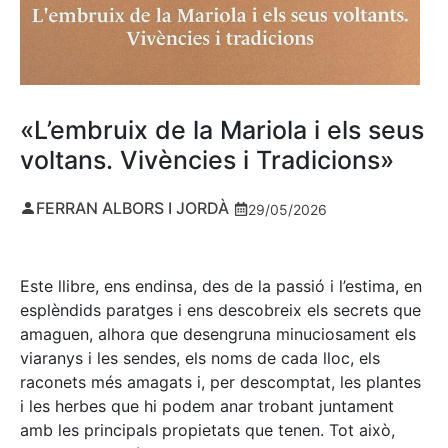
«L’embruix de la Mariola i els seus
voltans. Vivències i Tradicions»
FERRAN ALBORS I JORDÀ
29/05/2026
Este llibre, ens endinsa, des de la passió i l’estima, en
esplèndids paratges i ens descobreix els secrets que
amaguen, alhora que desengruna minuciosament els
viaranys i les sendes, els noms de cada lloc, els
raconets més amagats i, per descomptat, les plantes
i les herbes que hi podem anar trobant juntament
amb les principals propietats que tenen. Tot això,