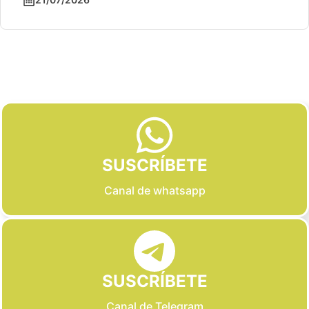
Slide 2 of 6
SUSCRÍBETE
Canal de whatsapp
SUSCRÍBETE
Canal de Telegram