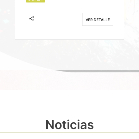
J
F
VER DETALLE
E
Noticias