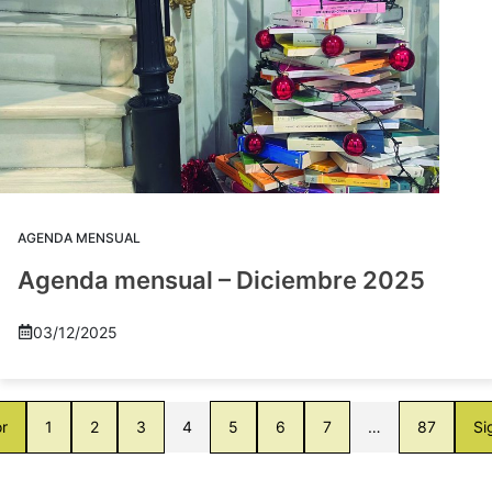
AGENDA MENSUAL
Agenda mensual – Diciembre 2025
03/12/2025
or
1
2
3
4
5
6
7
…
87
Si