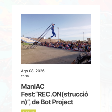
Ago 08, 2026
A
20:30
2
ManIAC
M
a
Fest:“REC.ON(strucció
l
n)”, de Bot Project
4 hours