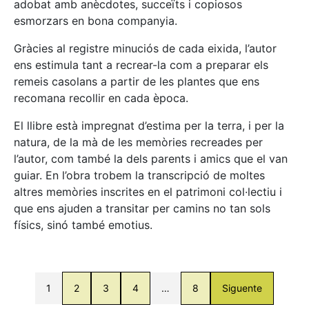
adobat amb anècdotes, succeïts i copiosos
esmorzars en bona companyia.
Gràcies al registre minuciós de cada eixida, l’autor
ens estimula tant a recrear-la com a preparar els
remeis casolans a partir de les plantes que ens
recomana recollir en cada època.
El llibre està impregnat d’estima per la terra, i per la
natura, de la mà de les memòries recreades per
l’autor, com també la dels parents i amics que el van
guiar. En l’obra trobem la transcripció de moltes
altres memòries inscrites en el patrimoni col·lectiu i
que ens ajuden a transitar per camins no tan sols
físics, sinó també emotius.
1
2
3
4
…
8
Siguente