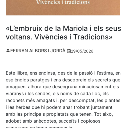
«L’embruix de la Mariola i els seus
voltans. Vivències i Tradicions»
FERRAN ALBORS I JORDÀ
29/05/2026
Este llibre, ens endinsa, des de la passió i l’estima, en
esplèndids paratges i ens descobreix els secrets que
amaguen, alhora que desengruna minuciosament els
viaranys i les sendes, els noms de cada lloc, els
raconets més amagats i, per descomptat, les plantes
i les herbes que hi podem anar trobant juntament
amb les principals propietats que tenen. Tot això,
adobat amb anècdotes, succeïts i copiosos
esmorzars en bona companyia.