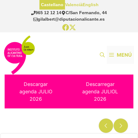
Saltar
Castellano
Valencià
English
al
965 12 12 14
C/San Fernando, 44
contenido
gilalbert@diputacionalicante.es
MENÚ
Descargar
Descarregar
agenda JULIO
agenda JULIOL
2026
2026