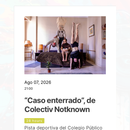
Ago 07, 2026
A
21:00
2
e
“Caso enterrado”, de
Colectiv Notknown
d
28 hours
Pista deportiva del Colegio Público
P