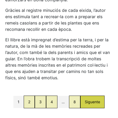
Gràcies al registre minuciós de cada eixida, l’autor
ens estimula tant a recrear-la com a preparar els
remeis casolans a partir de les plantes que ens
recomana recollir en cada època.
El llibre està impregnat d’estima per la terra, i per la
natura, de la mà de les memòries recreades per
l’autor, com també la dels parents i amics que el van
guiar. En l’obra trobem la transcripció de moltes
altres memòries inscrites en el patrimoni col·lectiu i
que ens ajuden a transitar per camins no tan sols
físics, sinó també emotius.
1
2
3
4
…
8
Siguente