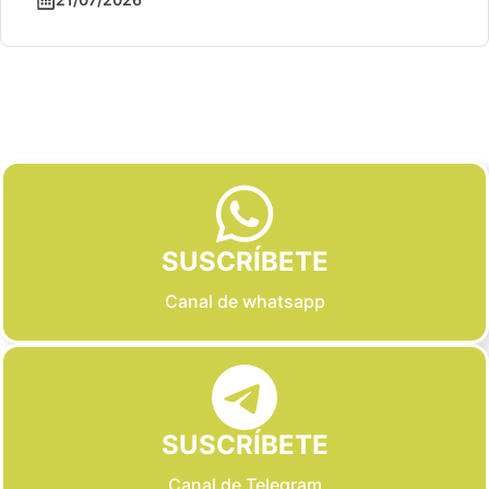
Slide 3 of 6
SUSCRÍBETE
Canal de whatsapp
SUSCRÍBETE
Canal de Telegram