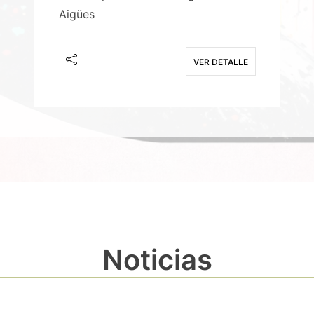
Aigües
A
E
VER DETALLE
Noticias