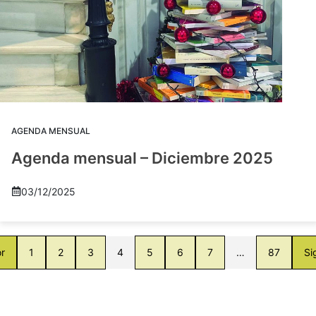
AGENDA MENSUAL
Agenda mensual – Diciembre 2025
03/12/2025
or
1
2
3
4
5
6
7
…
87
Si