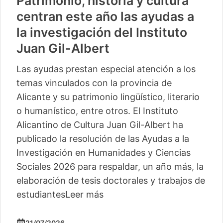
Vuelve «Cultura-500» con
actividades para 13 pequeños
municipios más
La segunda edición de este ciclo del Instituto
Alicantino de Cultura Juan Gil-Albert
comienza este sábado en Camp de Mirra
con un taller de percusión de Pakito Baeza
La segunda edición del ciclo ‘Cultura -500’
del Instituto Alicantino de Cultura Juan Gil-
Albert llegará este verano a trece
localidades, con lo
Leer más
04/06/2026