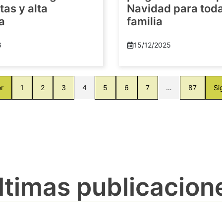
as y alta
Navidad para toda
a
familia
6
15/12/2025
or
1
2
3
4
5
6
7
…
87
Si
ltimas publicacion