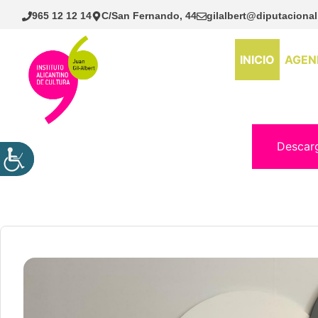
Saltar
965 12 12 14
C/San Fernando, 44
gilalbert@diputacional
al
contenido
INICIO
AGEN
Descar