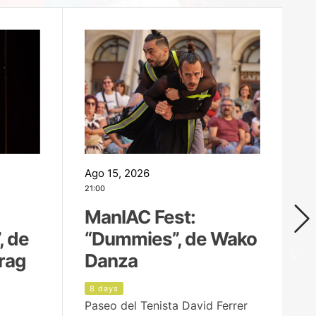
Ago 15, 2026
Ag
21:00
19
ManIAC Fest:
M
, de
“Dummies”, de Wako
n
rag
Danza
Í
8 days
9
Paseo del Tenista David Ferrer
Ce