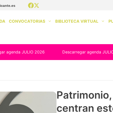
icante.es
DA
CONVOCATORIAS
BIBLIOTECA VIRTUAL
P
gar agenda JULIO 2026
Descarregar agenda JULI
Patrimonio, 
centran est