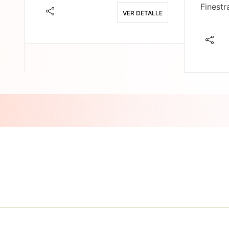
Finestr
VER DETALLE
E