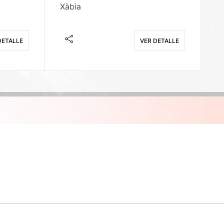
Xàbia
M
DETALLE
VER DETALLE