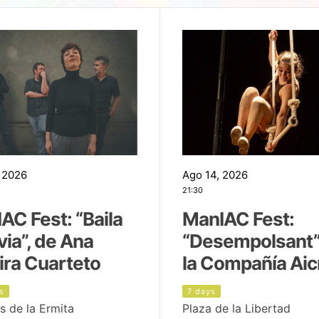
 2026
Ago 14, 2026
21:30
AC Fest: “Baila
ManIAC Fest:
uvia”, de Ana
“Desempolsant”
ira Cuarteto
la Compañía Aic
s
7 days
s de la Ermita
Plaza de la Libertad