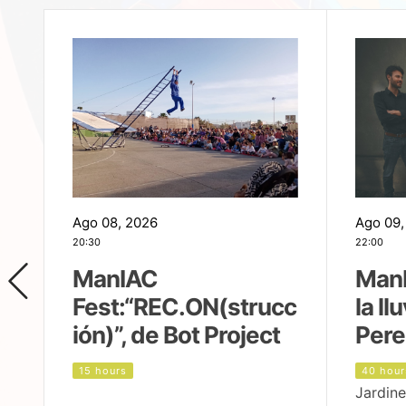
Ago 08, 2026
Ago 09,
20:30
22:00
ManIAC
ManI
Fest:“REC.ON(strucc
la ll
ión)”, de Bot Project
Pere
15 hours
40 hour
Jardine