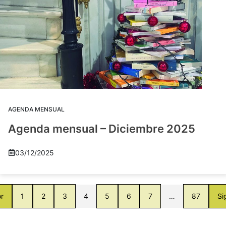
AGENDA MENSUAL
Agenda mensual – Diciembre 2025
03/12/2025
or
1
2
3
4
5
6
7
…
87
Si