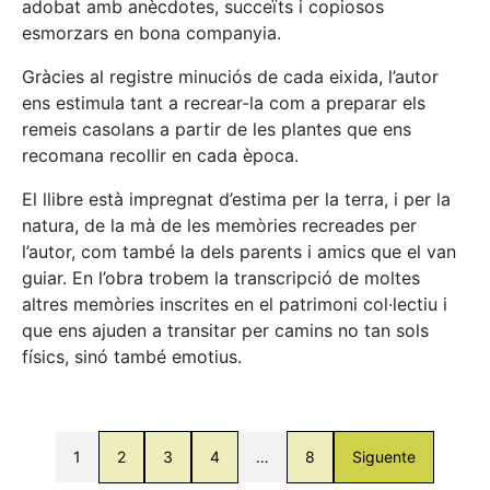
adobat amb anècdotes, succeïts i copiosos
esmorzars en bona companyia.
Gràcies al registre minuciós de cada eixida, l’autor
ens estimula tant a recrear-la com a preparar els
remeis casolans a partir de les plantes que ens
recomana recollir en cada època.
El llibre està impregnat d’estima per la terra, i per la
natura, de la mà de les memòries recreades per
l’autor, com també la dels parents i amics que el van
guiar. En l’obra trobem la transcripció de moltes
altres memòries inscrites en el patrimoni col·lectiu i
que ens ajuden a transitar per camins no tan sols
físics, sinó també emotius.
1
2
3
4
…
8
Siguente