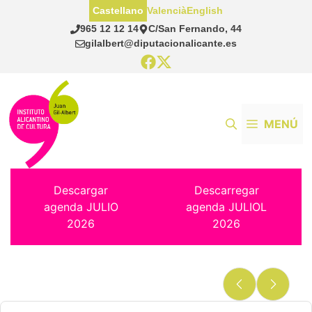
Saltar
Castellano
Valencià
English
al
965 12 12 14
C/San Fernando, 44
contenido
gilalbert@diputacionalicante.es
MENÚ
Descargar
Descarregar
agenda JULIO
agenda JULIOL
2026
2026