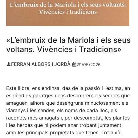
«L’embruix de la Mariola i els seus
voltans. Vivències i Tradicions»
FERRAN ALBORS I JORDÀ
29/05/2026
Este llibre, ens endinsa, des de la passió i l’estima, en
esplèndids paratges i ens descobreix els secrets que
amaguen, alhora que desengruna minuciosament els
viaranys i les sendes, els noms de cada lloc, els
raconets més amagats i, per descomptat, les plantes
i les herbes que hi podem anar trobant juntament
amb les principals propietats que tenen. Tot això,