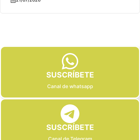
Slide 2 of 6
SUSCRÍBETE
Canal de whatsapp
SUSCRÍBETE
Canal de Telegram