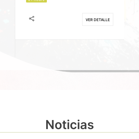
J
F
VER DETALLE
E
Noticias