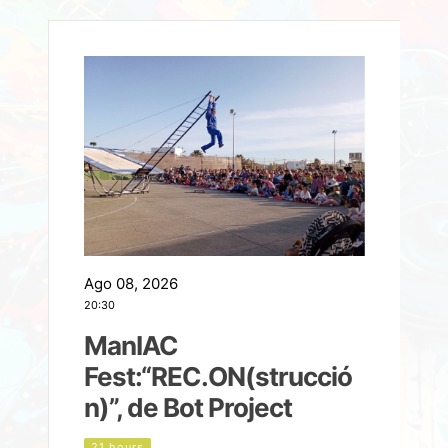
Ago 08, 2026
A
20:30
2
ManIAC
M
a
Fest:“REC.ON(strucció
l
n)”, de Bot Project
21 hours