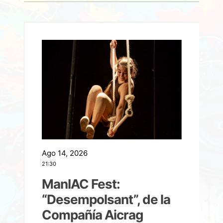
Ago 14, 2026
A
21:30
21
ManIAC Fest:
a
“Desempolsant”, de la
Compañía Aicrag