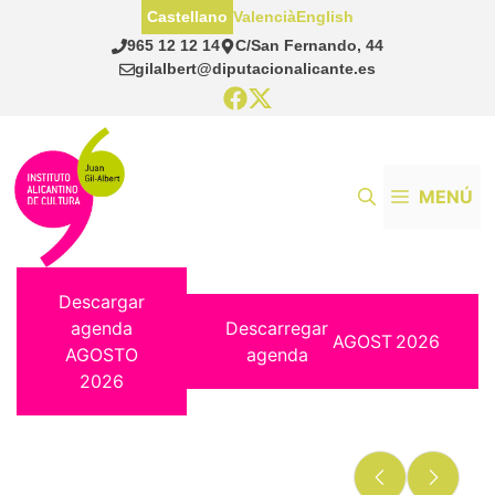
Saltar
Castellano
Valencià
English
al
965 12 12 14
C/San Fernando, 44
contenido
gilalbert@diputacionalicante.es
MENÚ
Descargar
agenda
Descarregar
AGOST
2026
AGOSTO
agenda
2026