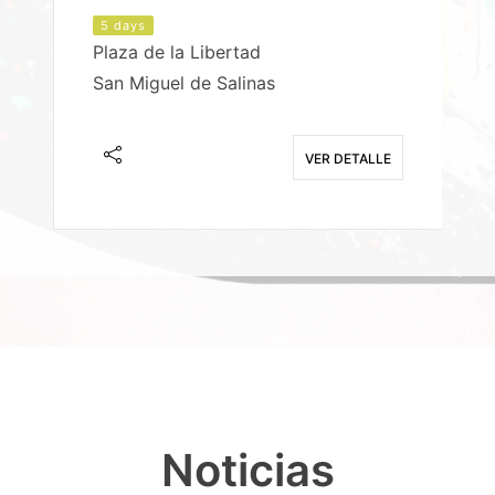
5 days
Plaza de la Libertad
P
San Miguel de Salinas
X
E
VER DETALLE
Noticias