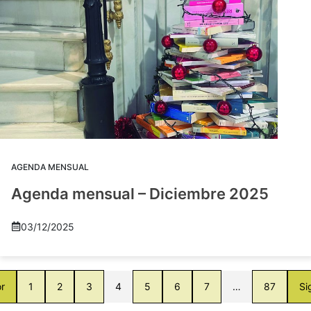
AGENDA MENSUAL
Agenda mensual – Diciembre 2025
03/12/2025
or
1
2
3
4
5
6
7
…
87
Si