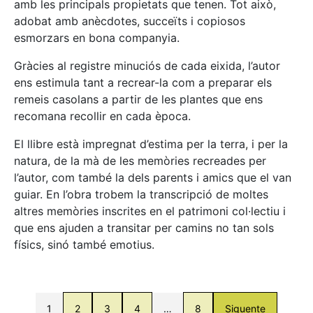
amb les principals propietats que tenen. Tot això,
adobat amb anècdotes, succeïts i copiosos
esmorzars en bona companyia.
Gràcies al registre minuciós de cada eixida, l’autor
ens estimula tant a recrear-la com a preparar els
remeis casolans a partir de les plantes que ens
recomana recollir en cada època.
El llibre està impregnat d’estima per la terra, i per la
natura, de la mà de les memòries recreades per
l’autor, com també la dels parents i amics que el van
guiar. En l’obra trobem la transcripció de moltes
altres memòries inscrites en el patrimoni col·lectiu i
que ens ajuden a transitar per camins no tan sols
físics, sinó també emotius.
1
2
3
4
…
8
Siguente