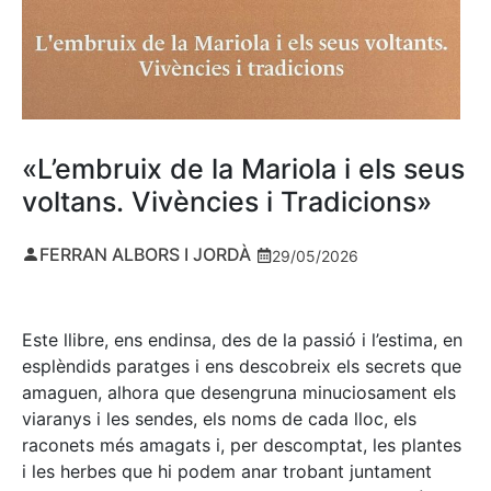
«L’embruix de la Mariola i els seus
voltans. Vivències i Tradicions»
FERRAN ALBORS I JORDÀ
29/05/2026
Este llibre, ens endinsa, des de la passió i l’estima, en
esplèndids paratges i ens descobreix els secrets que
amaguen, alhora que desengruna minuciosament els
viaranys i les sendes, els noms de cada lloc, els
raconets més amagats i, per descomptat, les plantes
i les herbes que hi podem anar trobant juntament