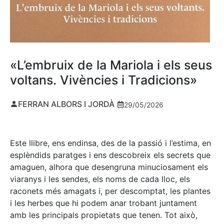
«L’embruix de la Mariola i els seus
voltans. Vivències i Tradicions»
FERRAN ALBORS I JORDÀ
29/05/2026
Este llibre, ens endinsa, des de la passió i l’estima, en
esplèndids paratges i ens descobreix els secrets que
amaguen, alhora que desengruna minuciosament els
viaranys i les sendes, els noms de cada lloc, els
raconets més amagats i, per descomptat, les plantes
i les herbes que hi podem anar trobant juntament
amb les principals propietats que tenen. Tot això,