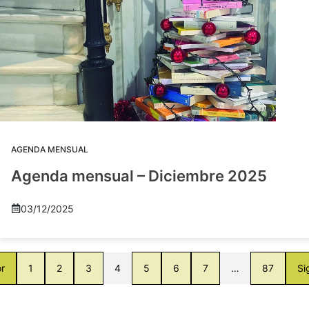
AGENDA MENSUAL
Agenda mensual – Diciembre 2025
03/12/2025
or
1
2
3
4
5
6
7
…
87
Si