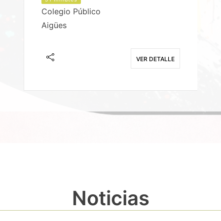
Colegio Público
Aigües
E
VER DETALLE
Noticias