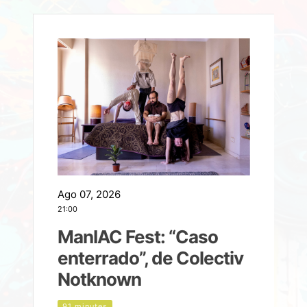
Ago 07, 2026
A
21:00
2
ManIAC Fest: “Caso
a
enterrado”, de Colectiv
Notknown
n
91 minutes