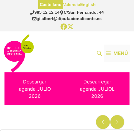
Saltar
Castellano
Valencià
English
al
965 12 12 14
C/San Fernando, 44
contenido
gilalbert@diputacionalicante.es
MENÚ
Descargar
Descarregar
agenda JULIO
agenda JULIOL
2026
2026