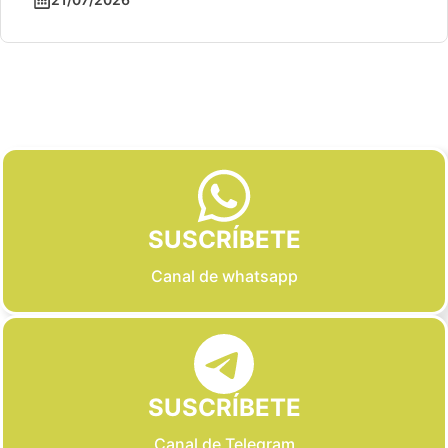
Slide 2 of 6
SUSCRÍBETE
Canal de whatsapp
SUSCRÍBETE
Canal de Telegram