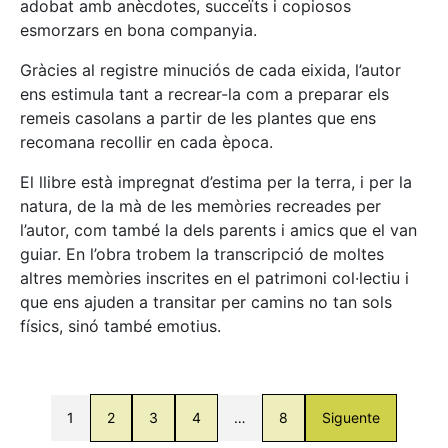
adobat amb anècdotes, succeïts i copiosos
esmorzars en bona companyia.
Gràcies al registre minuciós de cada eixida, l’autor
ens estimula tant a recrear-la com a preparar els
remeis casolans a partir de les plantes que ens
recomana recollir en cada època.
El llibre està impregnat d’estima per la terra, i per la
natura, de la mà de les memòries recreades per
l’autor, com també la dels parents i amics que el van
guiar. En l’obra trobem la transcripció de moltes
altres memòries inscrites en el patrimoni col·lectiu i
que ens ajuden a transitar per camins no tan sols
físics, sinó també emotius.
1
2
3
4
…
8
Siguente