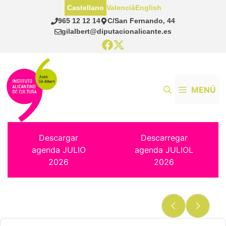
Saltar
Castellano
Valencià
English
al
965 12 12 14
C/San Fernando, 44
contenido
gilalbert@diputacionalicante.es
MENÚ
Descargar
Descarregar
agenda JULIO
agenda JULIOL
2026
2026