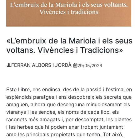
«L’embruix de la Mariola i els seus
voltans. Vivències i Tradicions»
FERRAN ALBORS I JORDÀ
29/05/2026
Este llibre, ens endinsa, des de la passió i l’estima, en
esplèndids paratges i ens descobreix els secrets que
amaguen, alhora que desengruna minuciosament els
viaranys i les sendes, els noms de cada lloc, els
raconets més amagats i, per descomptat, les plantes
i les herbes que hi podem anar trobant juntament
amb les principals propietats que tenen. Tot això,