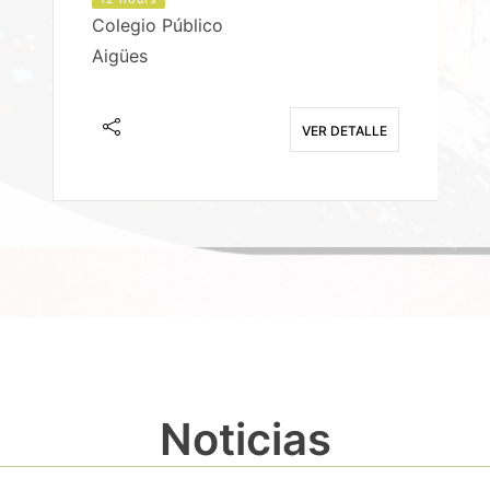
Colegio Público
Aigües
E
VER DETALLE
Noticias