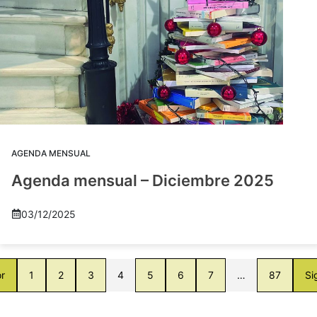
AGENDA MENSUAL
Agenda mensual – Diciembre 2025
03/12/2025
or
1
2
3
4
5
6
7
…
87
Si