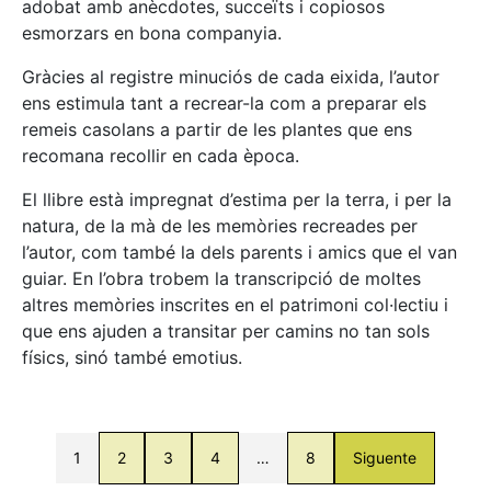
adobat amb anècdotes, succeïts i copiosos
esmorzars en bona companyia.
Gràcies al registre minuciós de cada eixida, l’autor
ens estimula tant a recrear-la com a preparar els
remeis casolans a partir de les plantes que ens
recomana recollir en cada època.
El llibre està impregnat d’estima per la terra, i per la
natura, de la mà de les memòries recreades per
l’autor, com també la dels parents i amics que el van
guiar. En l’obra trobem la transcripció de moltes
altres memòries inscrites en el patrimoni col·lectiu i
que ens ajuden a transitar per camins no tan sols
físics, sinó també emotius.
1
2
3
4
…
8
Siguente