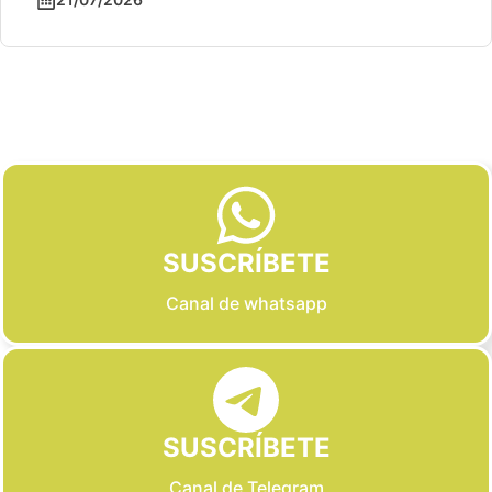
Slide 2 of 6
SUSCRÍBETE
Canal de whatsapp
SUSCRÍBETE
Canal de Telegram