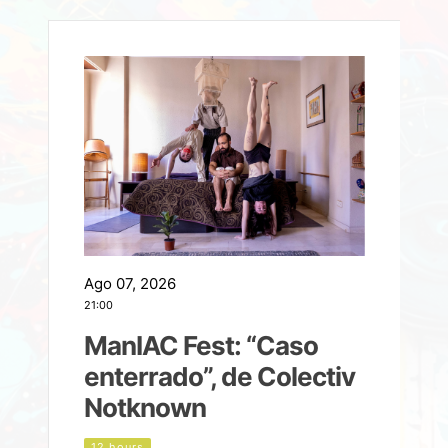
Ago 07, 2026
A
21:00
2
ManIAC Fest: “Caso
a
enterrado”, de Colectiv
Notknown
n
12 hours