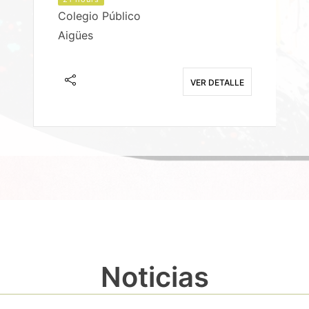
Colegio Público
Aigües
E
VER DETALLE
Noticias