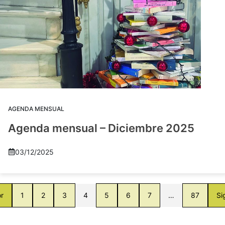
AGENDA MENSUAL
Agenda mensual – Diciembre 2025
03/12/2025
or
1
2
3
4
5
6
7
…
87
Si