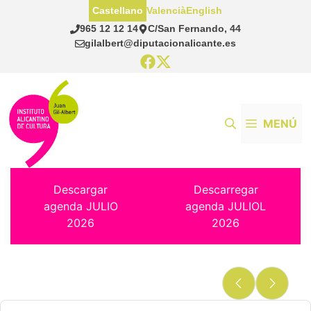
Saltar
Castellano
Valencià
English
al
965 12 12 14
C/San Fernando, 44
contenido
gilalbert@diputacionalicante.es
MENÚ
Descargar
Descarregar
agenda JULIO
agenda JULIOL
2026
2026