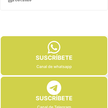
Slide 2 of 6
SUSCRÍBETE
Canal de whatsapp
SUSCRÍBETE
Canal de Telegram