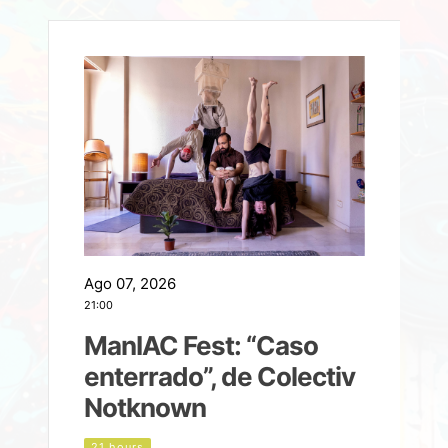
Ago 07, 2026
A
21:00
2
ManIAC Fest: “Caso
a
enterrado”, de Colectiv
Notknown
n
21 hours