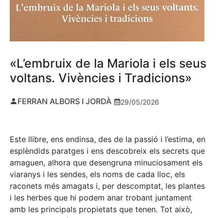
«L’embruix de la Mariola i els seus
voltans. Vivències i Tradicions»
FERRAN ALBORS I JORDÀ
29/05/2026
Este llibre, ens endinsa, des de la passió i l’estima, en
esplèndids paratges i ens descobreix els secrets que
amaguen, alhora que desengruna minuciosament els
viaranys i les sendes, els noms de cada lloc, els
raconets més amagats i, per descomptat, les plantes
i les herbes que hi podem anar trobant juntament
amb les principals propietats que tenen. Tot això,