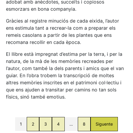
adobat amb anècdotes, succeïts i copiosos
esmorzars en bona companyia.
Gràcies al registre minuciós de cada eixida, l’autor
ens estimula tant a recrear-la com a preparar els
remeis casolans a partir de les plantes que ens
recomana recollir en cada època.
El llibre està impregnat d’estima per la terra, i per la
natura, de la mà de les memòries recreades per
l’autor, com també la dels parents i amics que el van
guiar. En l’obra trobem la transcripció de moltes
altres memòries inscrites en el patrimoni col·lectiu i
que ens ajuden a transitar per camins no tan sols
físics, sinó també emotius.
1
2
3
4
…
8
Siguente