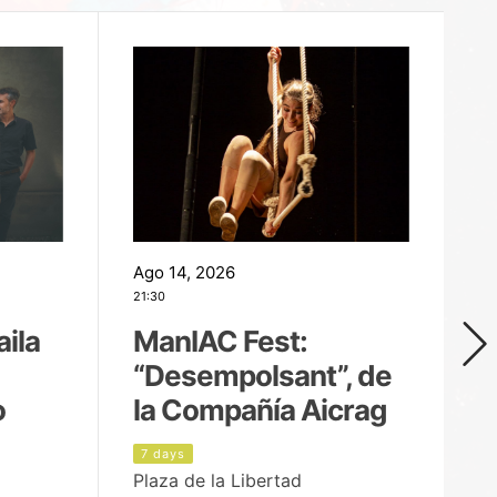
Ago 14, 2026
Ag
21:30
21
aila
ManIAC Fest:
M
“Desempolsant”, de
“
o
la Compañía Aicrag
D
7 days
8
Plaza de la Libertad
Pa