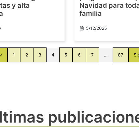
as y alta
Navidad para toda
a
familia
6
15/12/2025
or
1
2
3
4
5
6
7
…
87
Si
ltimas publicacion