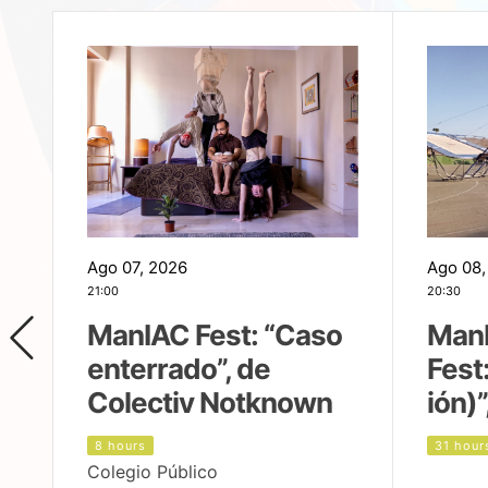
Ago 07, 2026
Ago 08,
21:00
20:30
ManIAC Fest: “Caso
Man
enterrado”, de
Fest
Colectiv Notknown
ión)”
8 hours
31 hour
Colegio Público