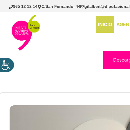
Saltar
965 12 12 14
C/San Fernando, 44
gilalbert@diputacional
al
contenido
INICIO
AGEN
Descar