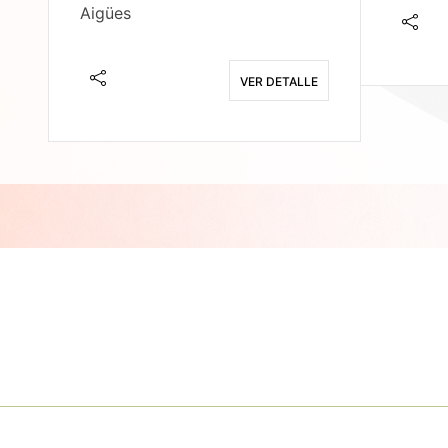
Aigües
E
VER DETALLE