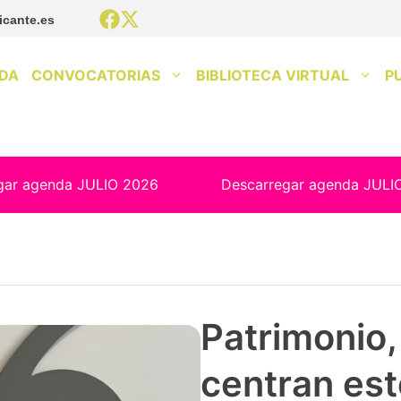
icante.es
DA
CONVOCATORIAS
BIBLIOTECA VIRTUAL
P
gar agenda JULIO 2026
Descarregar agenda JULI
Patrimonio, 
centran est