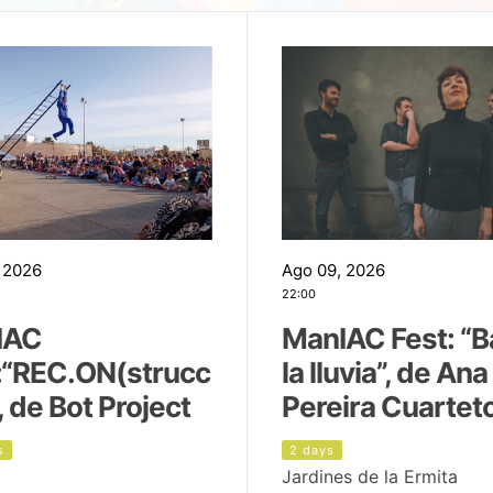
 2026
Ago 09, 2026
22:00
IAC
ManIAC Fest: “B
:“REC.ON(strucc
la lluvia”, de Ana
, de Bot Project
Pereira Cuartet
s
2 days
Jardines de la Ermita