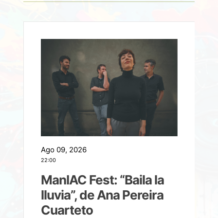
Ago 09, 2026
A
22:00
21
ManIAC Fest: “Baila la
a
lluvia”, de Ana Pereira
Cuarteto