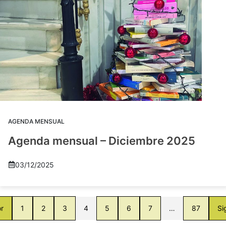
AGENDA MENSUAL
Agenda mensual – Diciembre 2025
03/12/2025
or
1
2
3
4
5
6
7
…
87
Si