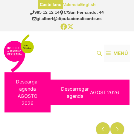
Saltar
Castellano
Valencià
English
al
965 12 12 14
C/San Fernando, 44
contenido
gilalbert@diputacionalicante.es
MENÚ
Descargar
agenda
Descarregar
AGOST
2026
AGOSTO
agenda
2026