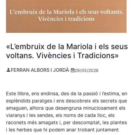
«L’embruix de la Mariola i els seus
voltans. Vivències i Tradicions»
FERRAN ALBORS I JORDÀ
29/05/2026
Este llibre, ens endinsa, des de la passió i l’estima, en
esplèndids paratges i ens descobreix els secrets que
amaguen, alhora que desengruna minuciosament els
viaranys i les sendes, els noms de cada lloc, els
raconets més amagats i, per descomptat, les plantes
i les herbes que hi podem anar trobant juntament