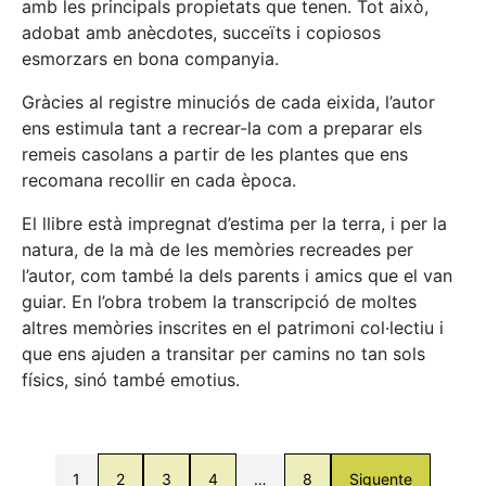
amb les principals propietats que tenen. Tot això,
adobat amb anècdotes, succeïts i copiosos
esmorzars en bona companyia.
Gràcies al registre minuciós de cada eixida, l’autor
ens estimula tant a recrear-la com a preparar els
remeis casolans a partir de les plantes que ens
recomana recollir en cada època.
El llibre està impregnat d’estima per la terra, i per la
natura, de la mà de les memòries recreades per
l’autor, com també la dels parents i amics que el van
guiar. En l’obra trobem la transcripció de moltes
altres memòries inscrites en el patrimoni col·lectiu i
que ens ajuden a transitar per camins no tan sols
físics, sinó també emotius.
1
2
3
4
…
8
Siguente