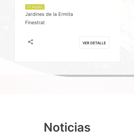
11 hours
Jardines de la Ermita
P
Finestrat
S
E
VER DETALLE
Noticias