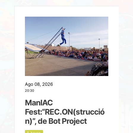
Ago 08, 2026
A
20:30
2
ManIAC
M
a
Fest:“REC.ON(strucció
l
n)”, de Bot Project
5 hours