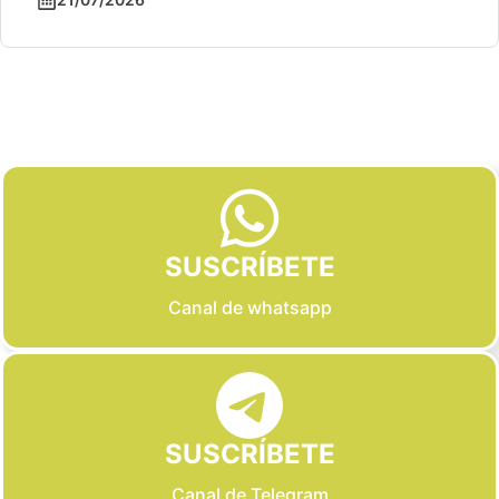
Slide 2 of 6
SUSCRÍBETE
Canal de whatsapp
SUSCRÍBETE
Canal de Telegram