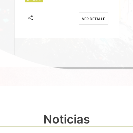
J
F
VER DETALLE
E
Noticias