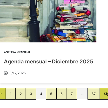
AGENDA MENSUAL
Agenda mensual – Diciembre 2025
03/12/2025
or
1
2
3
4
5
6
7
…
87
Si