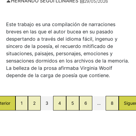
HERNANDO SEGUÍ LLINARES
29/05/2026
Este trabajo es una compilación de narraciones
breves en las que el autor bucea en su pasado
despertando a través del idioma fácil, ingenuo y
sincero de la poesía, el recuerdo mitificado de
situaciones, paisajes, personajes, emociones y
sensaciones dormidos en los archivos de la memoria.
La belleza de la prosa afirmaba Virginia Woolf
depende de la carga de poesía que contiene.
terior
1
2
3
4
5
6
…
8
Sigue