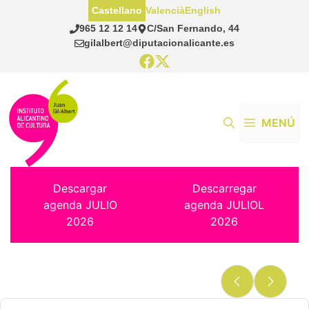
Saltar
Castellano
Valencià
English
al
965 12 12 14
C/San Fernando, 44
contenido
gilalbert@diputacionalicante.es
MENÚ
Descargar
Descarregar
agenda JULIO
agenda JULIOL
2026
2026