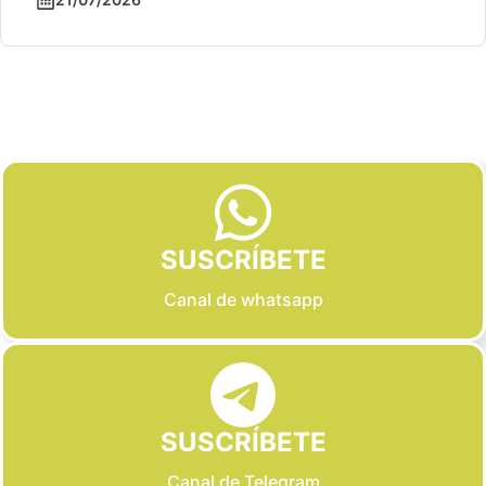
Slide 2 of 6
SUSCRÍBETE
Canal de whatsapp
SUSCRÍBETE
Canal de Telegram