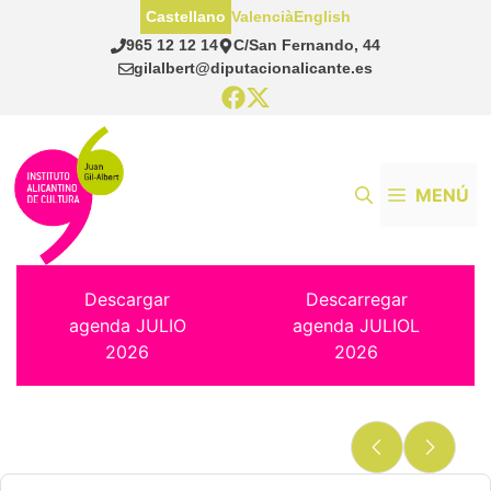
Saltar
Castellano
Valencià
English
al
965 12 12 14
C/San Fernando, 44
contenido
gilalbert@diputacionalicante.es
MENÚ
Descargar
Descarregar
agenda JULIO
agenda JULIOL
2026
2026