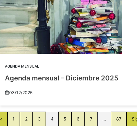
AGENDA MENSUAL
Agenda mensual – Diciembre 2025
03/12/2025
or
1
2
3
4
5
6
7
…
87
Si