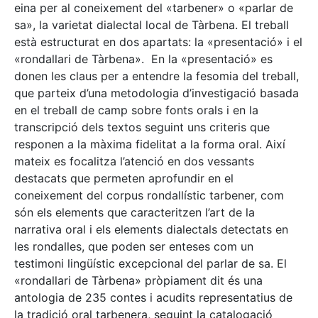
eina per al coneixement del «tarbener» o «parlar de
sa», la varietat dialectal local de Tàrbena. El treball
està estructurat en dos apartats: la «presentació» i el
«rondallari de Tàrbena». En la «presentació» es
donen les claus per a entendre la fesomia del treball,
que parteix d’una metodologia d’investigació basada
en el treball de camp sobre fonts orals i en la
transcripció dels textos seguint uns criteris que
responen a la màxima fidelitat a la forma oral. Així
mateix es focalitza l’atenció en dos vessants
destacats que permeten aprofundir en el
coneixement del corpus rondallístic tarbener, com
són els elements que caracteritzen l’art de la
narrativa oral i els elements dialectals detectats en
les rondalles, que poden ser enteses com un
testimoni lingüístic excepcional del parlar de sa. El
«rondallari de Tàrbena» pròpiament dit és una
antologia de 235 contes i acudits representatius de
la tradició oral tarbenera, seguint la catalogació