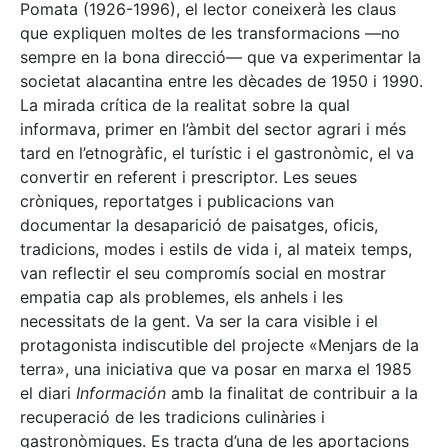
Pomata (1926-1996), el lector coneixerà les claus
que expliquen moltes de les transformacions —no
sempre en la bona direcció— que va experimentar la
societat alacantina entre les dècades de 1950 i 1990.
La mirada crítica de la realitat sobre la qual
informava, primer en l’àmbit del sector agrari i més
tard en l’etnogràfic, el turístic i el gastronòmic, el va
convertir en referent i prescriptor. Les seues
cròniques, reportatges i publicacions van
documentar la desaparició de paisatges, oficis,
tradicions, modes i estils de vida i, al mateix temps,
van reflectir el seu compromís social en mostrar
empatia cap als problemes, els anhels i les
necessitats de la gent. Va ser la cara visible i el
protagonista indiscutible del projecte «Menjars de la
terra», una iniciativa que va posar en marxa el 1985
el diari
Información
amb la finalitat de contribuir a la
recuperació de les tradicions culinàries i
gastronòmiques. Es tracta d’una de les aportacions