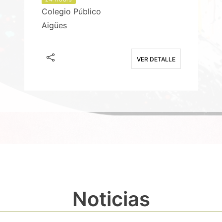
Colegio Público
Aigües
E
VER DETALLE
Noticias