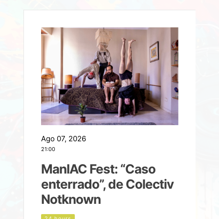
Ago 07, 2026
A
21:00
2
ManIAC Fest: “Caso
a
enterrado”, de Colectiv
Notknown
d
24 hours