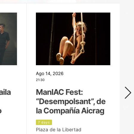
Ago 14, 2026
Ag
21:30
21
aila
ManIAC Fest:
M
“Desempolsant”, de
“
o
la Compañía Aicrag
D
7 days
8
Plaza de la Libertad
Pa