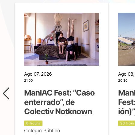
Ago 07, 2026
Ago 08,
21:00
20:30
ManIAC Fest: “Caso
Man
enterrado”, de
Fest
Colectiv Notknown
ión)”
6 hours
30 hour
Colegio Público