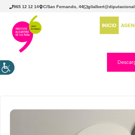
Saltar
965 12 12 14
C/San Fernando, 44
gilalbert@diputacional
al
contenido
INICIO
AGEN
Descar