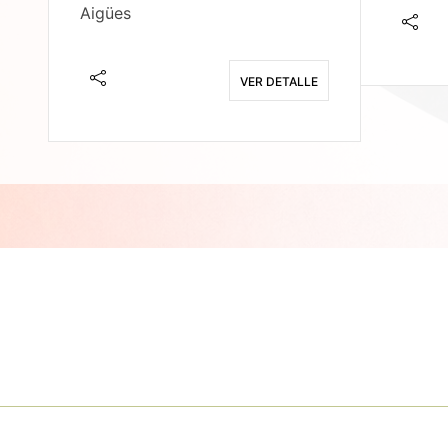
Aigües
E
VER DETALLE