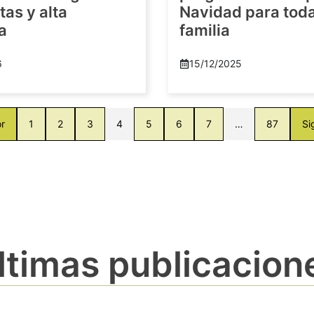
as y alta
Navidad para toda
a
familia
6
15/12/2025
or
1
2
3
4
5
6
7
…
87
Si
ltimas publicacion