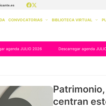
icante.es
DA
CONVOCATORIAS
BIBLIOTECA VIRTUAL
P
gar agenda JULIO 2026
Descarregar agenda JULI
Patrimonio, 
centran est