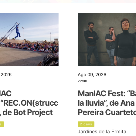
 2026
Ago 09, 2026
22:00
IAC
ManIAC Fest: “B
:“REC.ON(strucc
la lluvia”, de Ana
, de Bot Project
Pereira Cuartet
s
2 days
Jardines de la Ermita