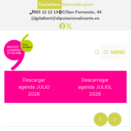
Saltar
Castellano
Valencià
English
al
965 12 12 14
C/San Fernando, 44
contenido
gilalbert@diputacionalicante.es
MENÚ
Descargar
Descarregar
agenda JULIO
agenda JULIOL
2026
2026