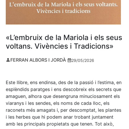
«L’embruix de la Mariola i els seus
voltans. Vivències i Tradicions»
FERRAN ALBORS I JORDÀ
29/05/2026
Este llibre, ens endinsa, des de la passió i l’estima, en
esplèndids paratges i ens descobreix els secrets que
amaguen, alhora que desengruna minuciosament els
viaranys i les sendes, els noms de cada lloc, els
raconets més amagats i, per descomptat, les plantes
i les herbes que hi podem anar trobant juntament
amb les principals propietats que tenen. Tot això,