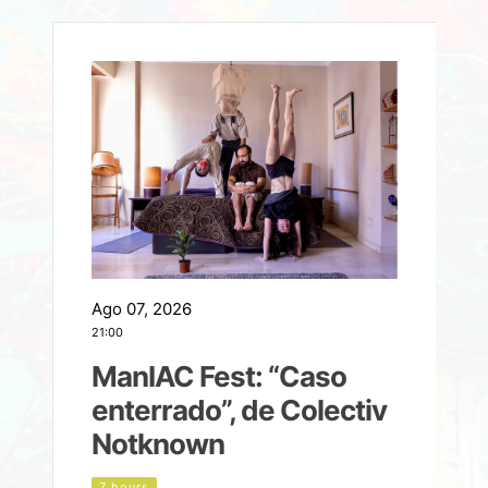
Ago 07, 2026
A
21:00
2
ManIAC Fest: “Caso
a
enterrado”, de Colectiv
Notknown
n
7 hours