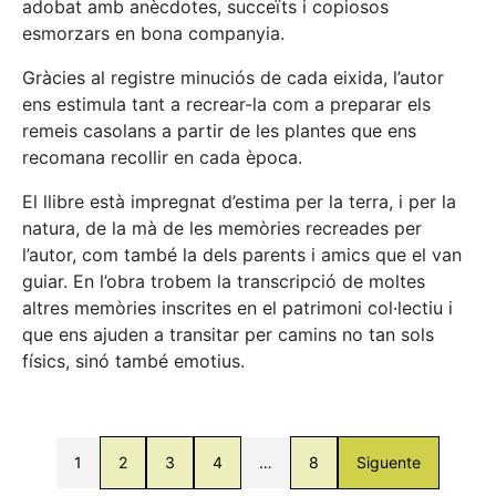
adobat amb anècdotes, succeïts i copiosos
esmorzars en bona companyia.
Gràcies al registre minuciós de cada eixida, l’autor
ens estimula tant a recrear-la com a preparar els
remeis casolans a partir de les plantes que ens
recomana recollir en cada època.
El llibre està impregnat d’estima per la terra, i per la
natura, de la mà de les memòries recreades per
l’autor, com també la dels parents i amics que el van
guiar. En l’obra trobem la transcripció de moltes
altres memòries inscrites en el patrimoni col·lectiu i
que ens ajuden a transitar per camins no tan sols
físics, sinó també emotius.
1
2
3
4
…
8
Siguente