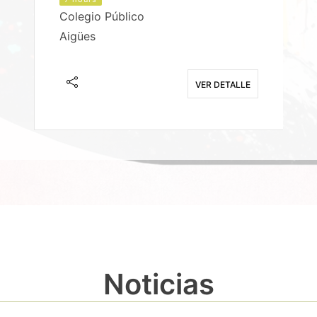
Colegio Público
Aigües
E
VER DETALLE
Noticias