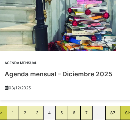
AGENDA MENSUAL
Agenda mensual – Diciembre 2025
03/12/2025
or
1
2
3
4
5
6
7
…
87
Si