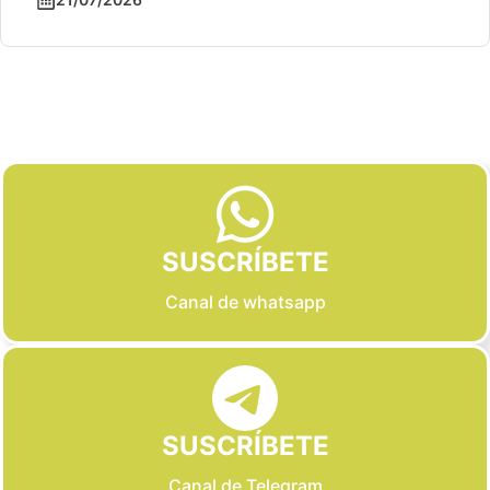
Slide 2 of 6
SUSCRÍBETE
Canal de whatsapp
SUSCRÍBETE
Canal de Telegram