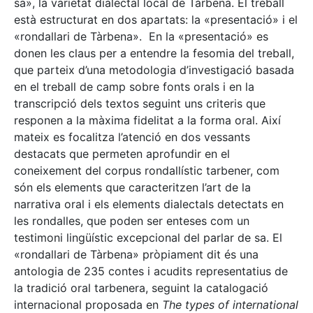
sa», la varietat dialectal local de Tàrbena. El treball
està estructurat en dos apartats: la «presentació» i el
«rondallari de Tàrbena». En la «presentació» es
donen les claus per a entendre la fesomia del treball,
que parteix d’una metodologia d’investigació basada
en el treball de camp sobre fonts orals i en la
transcripció dels textos seguint uns criteris que
responen a la màxima fidelitat a la forma oral. Així
mateix es focalitza l’atenció en dos vessants
destacats que permeten aprofundir en el
coneixement del corpus rondallístic tarbener, com
són els elements que caracteritzen l’art de la
narrativa oral i els elements dialectals detectats en
les rondalles, que poden ser enteses com un
testimoni lingüístic excepcional del parlar de sa. El
«rondallari de Tàrbena» pròpiament dit és una
antologia de 235 contes i acudits representatius de
la tradició oral tarbenera, seguint la catalogació
internacional proposada en
The types of international