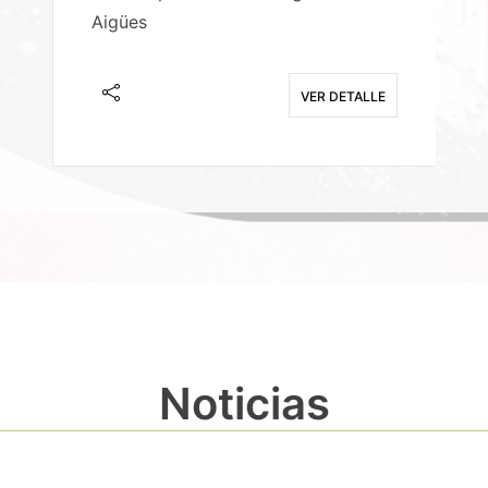
Aigües
A
E
VER DETALLE
Noticias