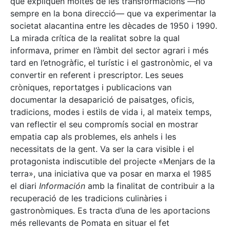
que expliquen moltes de les transformacions —no
sempre en la bona direcció— que va experimentar la
societat alacantina entre les dècades de 1950 i 1990.
La mirada crítica de la realitat sobre la qual
informava, primer en l’àmbit del sector agrari i més
tard en l’etnogràfic, el turístic i el gastronòmic, el va
convertir en referent i prescriptor. Les seues
cròniques, reportatges i publicacions van
documentar la desaparició de paisatges, oficis,
tradicions, modes i estils de vida i, al mateix temps,
van reflectir el seu compromís social en mostrar
empatia cap als problemes, els anhels i les
necessitats de la gent. Va ser la cara visible i el
protagonista indiscutible del projecte «Menjars de la
terra», una iniciativa que va posar en marxa el 1985
el diari
Información
amb la finalitat de contribuir a la
recuperació de les tradicions culinàries i
gastronòmiques. Es tracta d’una de les aportacions
més rellevants de Pomata en situar el fet