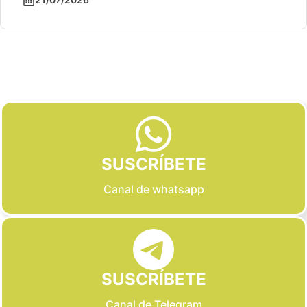
Slide 2 of 6
SUSCRÍBETE
Canal de whatsapp
SUSCRÍBETE
Canal de Telegram