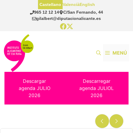
Saltar
Castellano
Valencià
English
al
965 12 12 14
C/San Fernando, 44
contenido
gilalbert@diputacionalicante.es
MENÚ
Descargar
Descarregar
agenda JULIO
agenda JULIOL
2026
2026