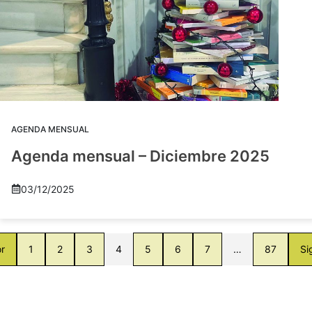
AGENDA MENSUAL
Agenda mensual – Diciembre 2025
03/12/2025
or
1
2
3
4
5
6
7
…
87
Si