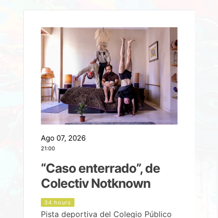
Ago 07, 2026
A
21:00
2
e
“Caso enterrado”, de
Colectiv Notknown
d
34 hours
Pista deportiva del Colegio Público
P