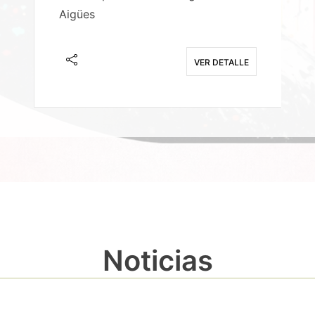
Aigües
A
E
VER DETALLE
Noticias