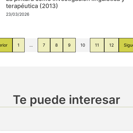
terapéutica (2013)
23/03/2026
rior
1
…
7
8
9
10
11
12
Sigu
Te puede interesar