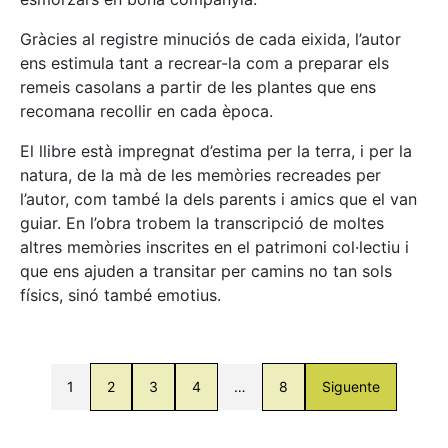
Gràcies al registre minuciós de cada eixida, l’autor
ens estimula tant a recrear-la com a preparar els
remeis casolans a partir de les plantes que ens
recomana recollir en cada època.
El llibre està impregnat d’estima per la terra, i per la
natura, de la mà de les memòries recreades per
l’autor, com també la dels parents i amics que el van
guiar. En l’obra trobem la transcripció de moltes
altres memòries inscrites en el patrimoni col·lectiu i
que ens ajuden a transitar per camins no tan sols
físics, sinó també emotius.
1
2
3
4
…
8
Siguente