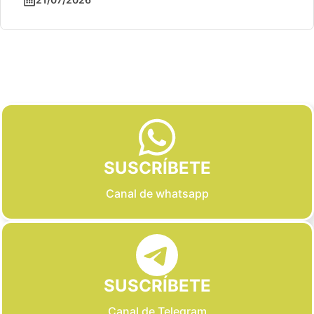
Slide 2 of 6
SUSCRÍBETE
Canal de whatsapp
SUSCRÍBETE
Canal de Telegram