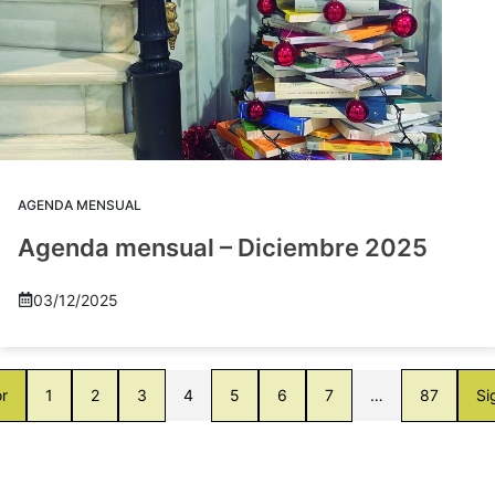
AGENDA MENSUAL
Agenda mensual – Diciembre 2025
03/12/2025
or
1
2
3
4
5
6
7
…
87
Si