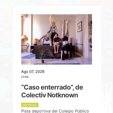
Ago 07, 2026
A
21:00
2
e
“Caso enterrado”, de
Colectiv Notknown
d
39 hours
Pista deportiva del Colegio Público
P