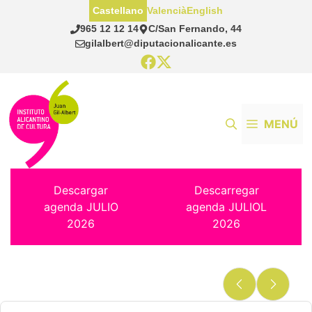
Saltar
Castellano
Valencià
English
al
965 12 12 14
C/San Fernando, 44
contenido
gilalbert@diputacionalicante.es
MENÚ
Descargar
Descarregar
agenda JULIO
agenda JULIOL
2026
2026