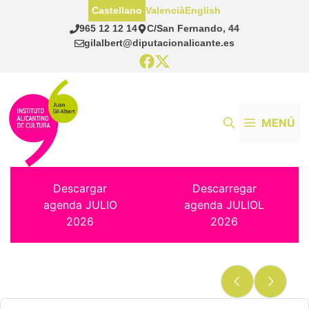
Saltar
Castellano
Valencià
English
al
965 12 12 14
C/San Fernando, 44
contenido
gilalbert@diputacionalicante.es
MENÚ
Descargar
Descarregar
agenda JULIO
agenda JULIOL
2026
2026