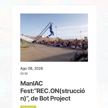
Ago 08, 2026
A
20:30
2
ManIAC
M
a
Fest:“REC.ON(strucció
l
n)”, de Bot Project
10 hours