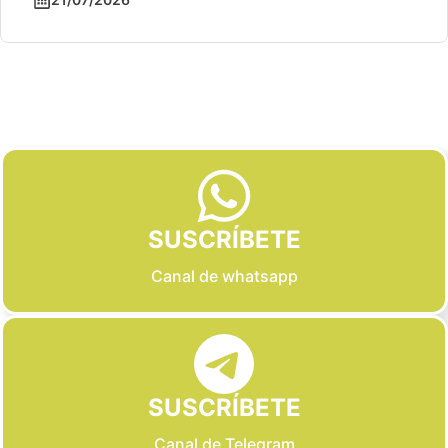
Slide 2 of 6
SUSCRÍBETE
Canal de whatsapp
SUSCRÍBETE
Canal de Telegram