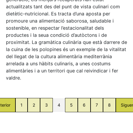
actualitzats tant des del punt de vista culinari com
dietètic-nutricional. Es tracta d’una aposta per
promoure una alimentació saborosa, saludable i
sostenible, en respectar l’estacionalitat dels
productes i la seua condició d’autòctons i de
proximitat. La gramàtica culinària que està darrere de
la cuina de les polopines és un exemple de la vitalitat
del llegat de la cultura alimentària mediterrània
arrelada a uns hàbits culinaris, a unes costums
alimentàries i a un territori que cal reivindicar i fer
valdre.
terior
1
2
3
4
5
6
7
8
Sigue