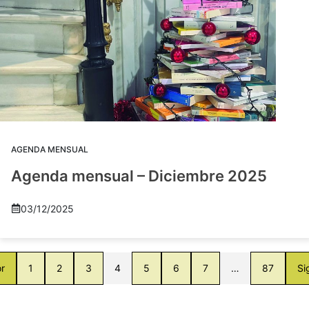
AGENDA MENSUAL
Agenda mensual – Diciembre 2025
03/12/2025
or
1
2
3
4
5
6
7
…
87
Si