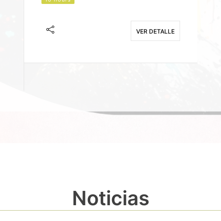
J
F
VER DETALLE
E
Noticias