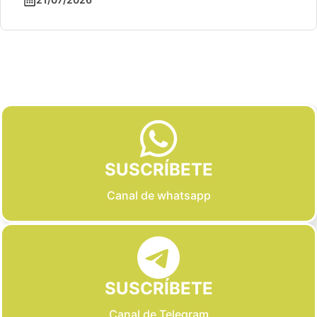
Slide 2 of 6
SUSCRÍBETE
Canal de whatsapp
SUSCRÍBETE
Canal de Telegram