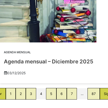
AGENDA MENSUAL
Agenda mensual – Diciembre 2025
03/12/2025
or
1
2
3
4
5
6
7
…
87
Si