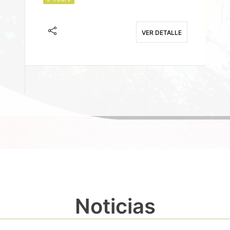
J
F
VER DETALLE
E
Noticias