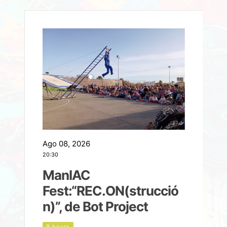
Ago 08, 2026
A
20:30
2
ManIAC
M
a
Fest:“REC.ON(strucció
l
n)”, de Bot Project
9 hours