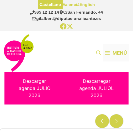
Saltar
Castellano
Valencià
English
al
965 12 12 14
C/San Fernando, 44
contenido
gilalbert@diputacionalicante.es
MENÚ
Descargar
Descarregar
agenda JULIO
agenda JULIOL
2026
2026