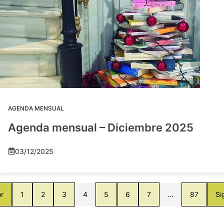
AGENDA MENSUAL
Agenda mensual – Diciembre 2025
03/12/2025
or
1
2
3
4
5
6
7
…
87
Si