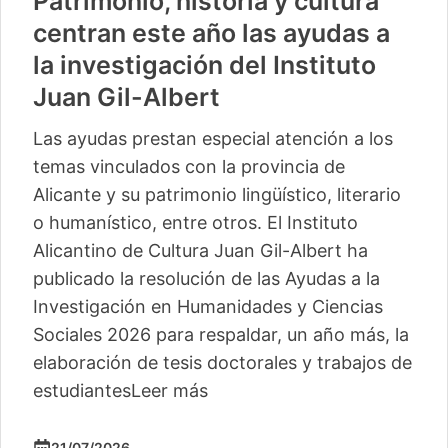
Vuelve «Cultura-500» con
actividades para 13 pequeños
municipios más
La segunda edición de este ciclo del Instituto
Alicantino de Cultura Juan Gil-Albert
comienza este sábado en Camp de Mirra
con un taller de percusión de Pakito Baeza
La segunda edición del ciclo ‘Cultura -500’
del Instituto Alicantino de Cultura Juan Gil-
Albert llegará este verano a trece
localidades, con lo
Leer más
04/06/2026