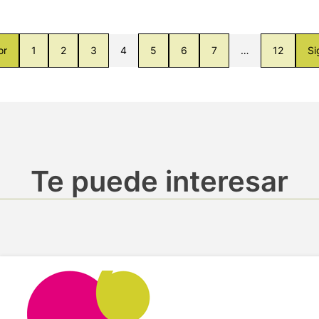
or
1
2
3
4
5
6
7
…
12
Si
Te puede interesar