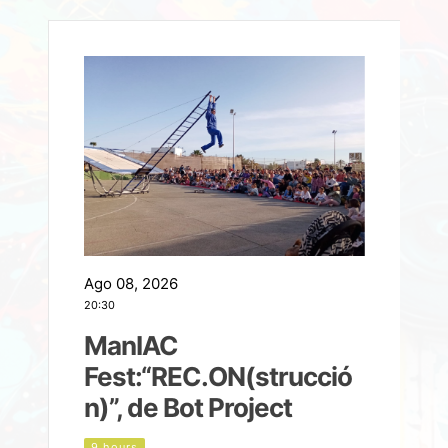
Ago 08, 2026
A
20:30
2
ManIAC
M
a
Fest:“REC.ON(strucció
l
n)”, de Bot Project
9 hours