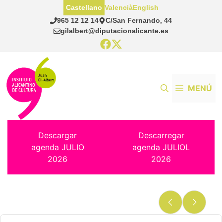
Saltar
Castellano
Valencià
English
al
965 12 12 14
C/San Fernando, 44
contenido
gilalbert@diputacionalicante.es
MENÚ
Descargar
Descarregar
agenda JULIO
agenda JULIOL
2026
2026