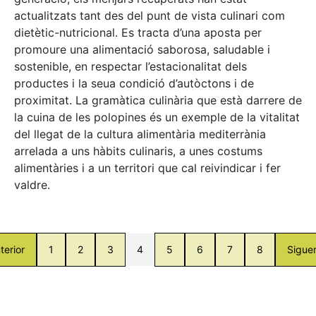
actualitzats tant des del punt de vista culinari com
dietètic-nutricional. Es tracta d’una aposta per
promoure una alimentació saborosa, saludable i
sostenible, en respectar l’estacionalitat dels
productes i la seua condició d’autòctons i de
proximitat. La gramàtica culinària que està darrere de
la cuina de les polopines és un exemple de la vitalitat
del llegat de la cultura alimentària mediterrània
arrelada a uns hàbits culinaris, a unes costums
alimentàries i a un territori que cal reivindicar i fer
valdre.
terior
1
2
3
4
5
6
7
8
Sigue