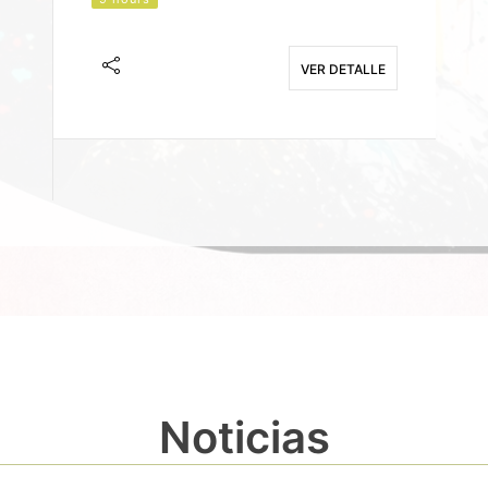
J
F
VER DETALLE
E
Noticias