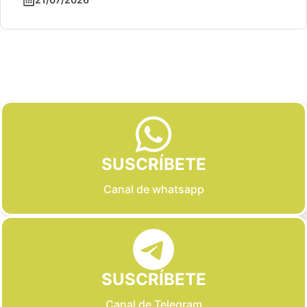
Slide 3 of 6
SUSCRÍBETE
Canal de whatsapp
SUSCRÍBETE
Canal de Telegram