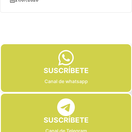
Slide 2 of 6
SUSCRÍBETE
Canal de whatsapp
SUSCRÍBETE
Canal de Telegram