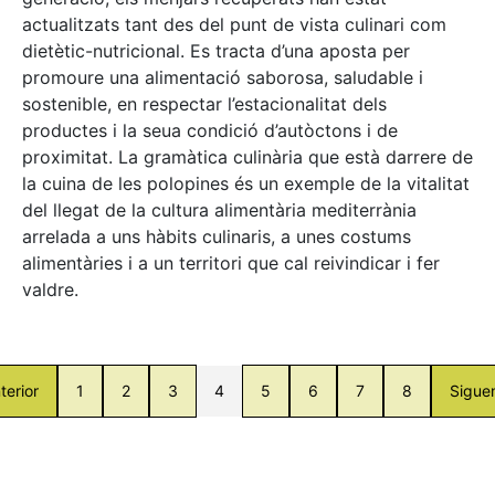
actualitzats tant des del punt de vista culinari com
dietètic-nutricional. Es tracta d’una aposta per
promoure una alimentació saborosa, saludable i
sostenible, en respectar l’estacionalitat dels
productes i la seua condició d’autòctons i de
proximitat. La gramàtica culinària que està darrere de
la cuina de les polopines és un exemple de la vitalitat
del llegat de la cultura alimentària mediterrània
arrelada a uns hàbits culinaris, a unes costums
alimentàries i a un territori que cal reivindicar i fer
valdre.
terior
1
2
3
4
5
6
7
8
Sigue