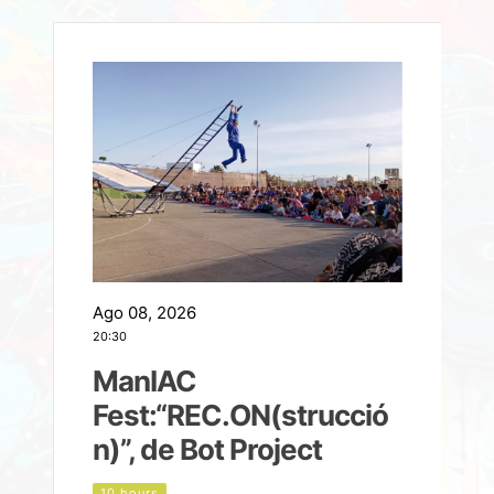
Ago 08, 2026
A
20:30
2
ManIAC
M
a
Fest:“REC.ON(strucció
l
n)”, de Bot Project
10 hours