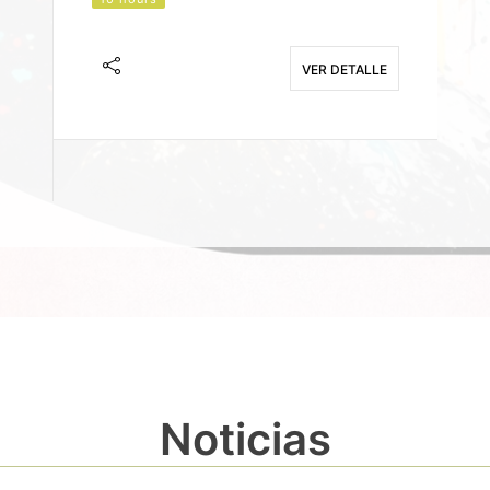
J
F
VER DETALLE
E
Noticias