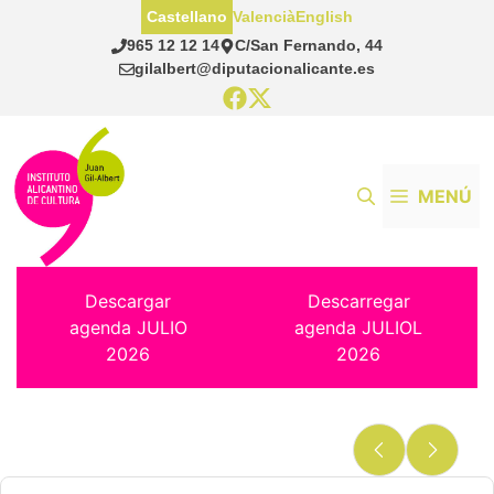
Saltar
Castellano
Valencià
English
al
965 12 12 14
C/San Fernando, 44
contenido
gilalbert@diputacionalicante.es
MENÚ
Descargar
Descarregar
agenda JULIO
agenda JULIOL
2026
2026