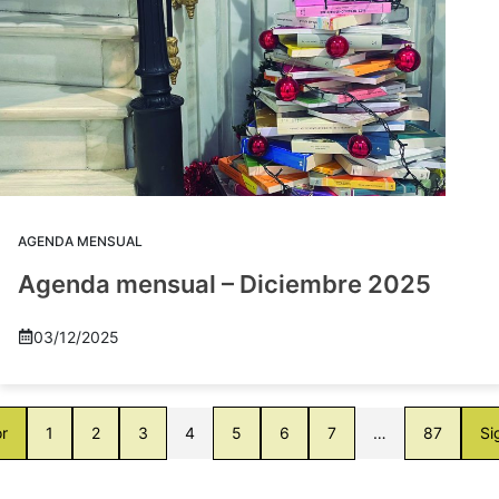
AGENDA MENSUAL
Agenda mensual – Diciembre 2025
03/12/2025
or
1
2
3
4
5
6
7
…
87
Si