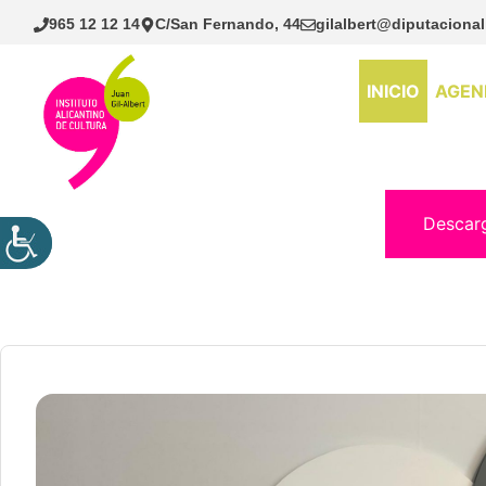
Saltar
965 12 12 14
C/San Fernando, 44
gilalbert@diputacional
al
contenido
INICIO
AGEN
Descar