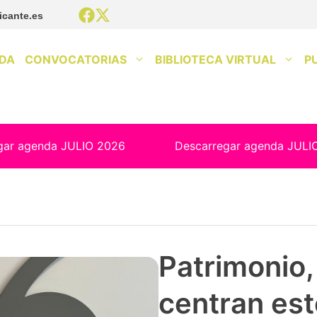
icante.es
DA
CONVOCATORIAS
BIBLIOTECA VIRTUAL
P
gar agenda JULIO 2026
Descarregar agenda JULI
Patrimonio, 
centran est