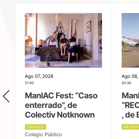
Ago 07, 2026
Ago 08,
21:00
20:30
ManIAC Fest: “Caso
ManI
enterrado”, de
“REC
Colectiv Notknown
, de 
23 hours
46 hour
Colegio Público