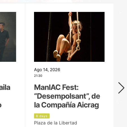
Ago 14, 2026
Ag
21:30
21
aila
ManIAC Fest:
M
“Desempolsant”, de
“
o
la Compañía Aicrag
D
8 days
9
Plaza de la Libertad
pa