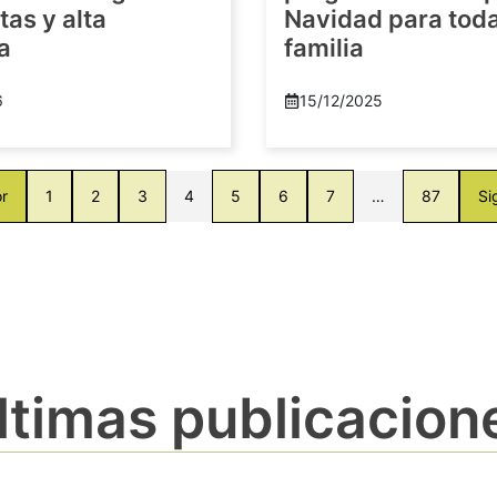
as y alta
Navidad para toda
a
familia
6
15/12/2025
or
1
2
3
4
5
6
7
…
87
Si
ltimas publicacion