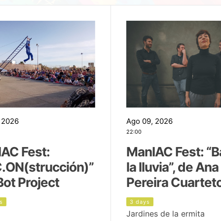
 2026
Ago 09, 2026
22:00
AC Fest:
ManIAC Fest: “B
.ON(strucción)”
la lluvia”, de Ana
Bot Project
Pereira Cuartet
s
3 days
Jardines de la ermita