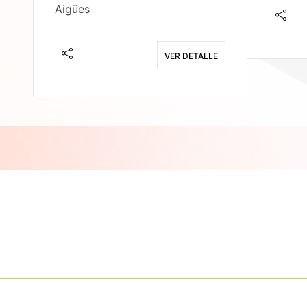
Aigües
E
VER DETALLE