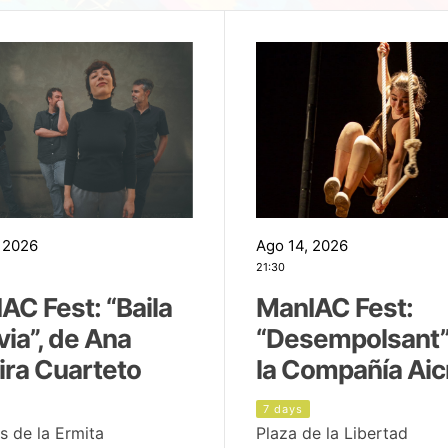
 2026
Ago 14, 2026
21:30
AC Fest: “Baila
ManIAC Fest:
uvia”, de Ana
“Desempolsant”
ira Cuarteto
la Compañía Aic
7 days
s de la Ermita
Plaza de la Libertad