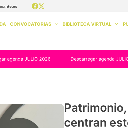
icante.es
DA
CONVOCATORIAS
BIBLIOTECA VIRTUAL
P
gar agenda JULIO 2026
Descarregar agenda JULI
Patrimonio, 
centran est