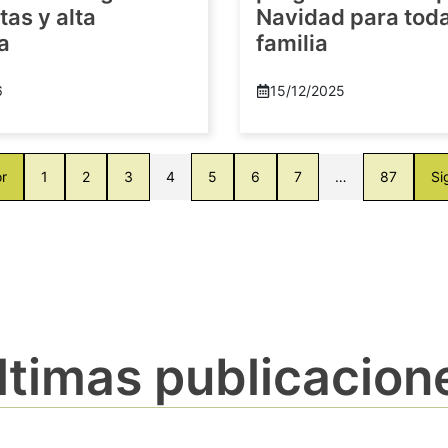
as y alta
Navidad para toda
a
familia
6
15/12/2025
or
1
2
3
4
5
6
7
…
87
Si
ltimas publicacion