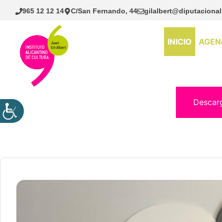
Saltar
965 12 12 14
C/San Fernando, 44
gilalbert@diputacional
al
contenido
INICIO
AGEN
Descar