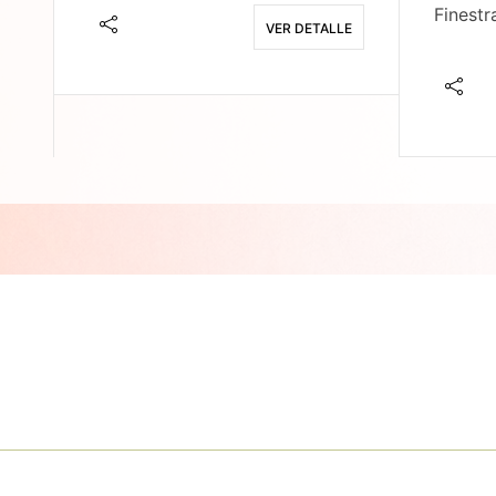
Finestr
VER DETALLE
E