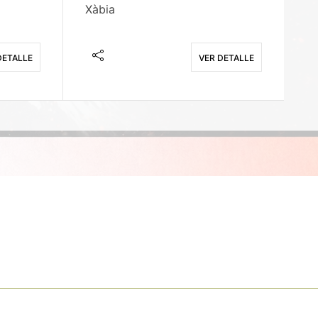
Xàbia
M
DETALLE
VER DETALLE