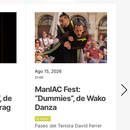
Ago 15, 2026
Ag
21:00
19
ManIAC Fest:
M
, de
“Dummies”, de Wako
n
rag
Danza
Í
8 days
9
Paseo del Tenista David Ferrer
Ce