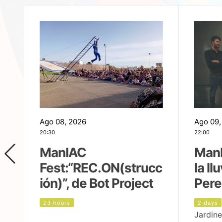
Ago 08, 2026
Ago 09,
20:30
22:00
ManIAC
ManI
Fest:“REC.ON(strucc
la ll
ión)”, de Bot Project
Pere
23 hours
2 days
Jardine