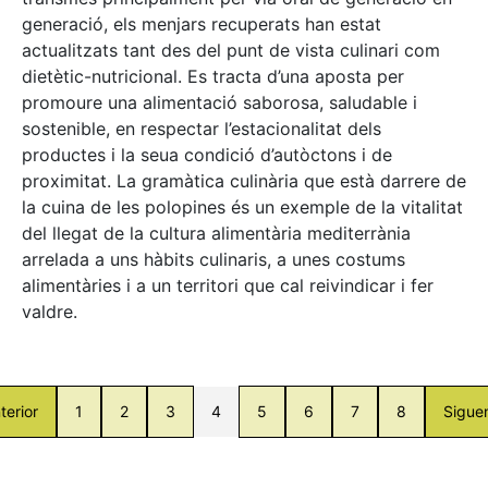
generació, els menjars recuperats han estat
actualitzats tant des del punt de vista culinari com
dietètic-nutricional. Es tracta d’una aposta per
promoure una alimentació saborosa, saludable i
sostenible, en respectar l’estacionalitat dels
productes i la seua condició d’autòctons i de
proximitat. La gramàtica culinària que està darrere de
la cuina de les polopines és un exemple de la vitalitat
del llegat de la cultura alimentària mediterrània
arrelada a uns hàbits culinaris, a unes costums
alimentàries i a un territori que cal reivindicar i fer
valdre.
terior
1
2
3
4
5
6
7
8
Sigue