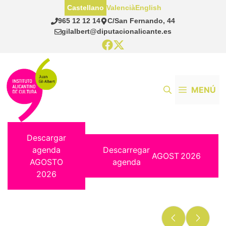
Saltar
Castellano
Valencià
English
al
965 12 12 14
C/San Fernando, 44
contenido
gilalbert@diputacionalicante.es
MENÚ
Descargar
agenda
Descarregar
AGOST
2026
AGOSTO
agenda
2026