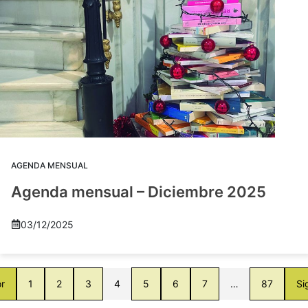
AGENDA MENSUAL
Agenda mensual – Diciembre 2025
03/12/2025
or
1
2
3
4
5
6
7
…
87
Si