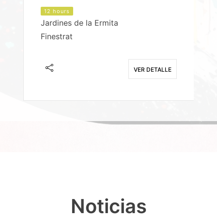
12 hours
Jardines de la Ermita
P
Finestrat
S
E
VER DETALLE
Noticias