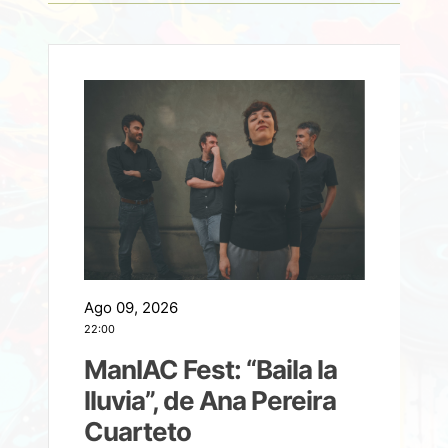
Ago 09, 2026
A
22:00
21
ManIAC Fest: “Baila la
a
lluvia”, de Ana Pereira
Cuarteto