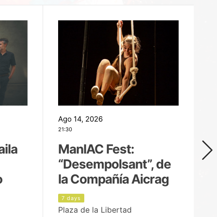
Ago 14, 2026
Ag
21:30
21
aila
ManIAC Fest:
M
“Desempolsant”, de
“
o
la Compañía Aicrag
D
7 days
8
Plaza de la Libertad
Pa