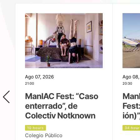
Ago 07, 2026
Ago 08,
21:00
20:30
ManIAC Fest: “Caso
Man
enterrado”, de
Fest
Colectiv Notknown
ión)”
10 hours
34 hour
Colegio Público