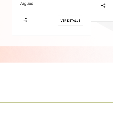
Aigües
E
VER DETALLE