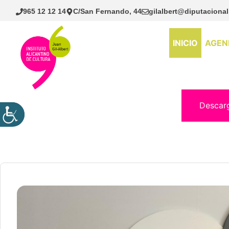
Saltar
965 12 12 14
C/San Fernando, 44
gilalbert@diputacional
al
contenido
INICIO
AGEN
Descar