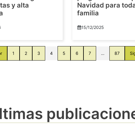
as y alta
Navidad para toda
a
familia
6
15/12/2025
or
1
2
3
4
5
6
7
…
87
Si
ltimas publicacion