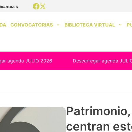
icante.es
DA
CONVOCATORIAS
BIBLIOTECA VIRTUAL
P
gar agenda JULIO 2026
Descarregar agenda JULI
Patrimonio, 
centran est