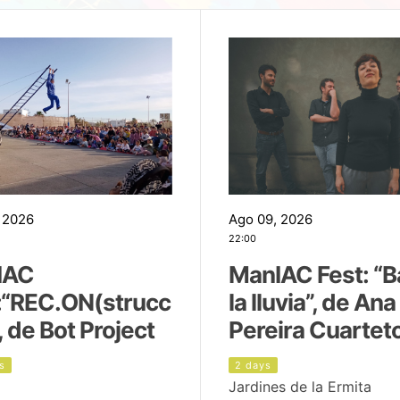
 2026
Ago 09, 2026
22:00
IAC
ManIAC Fest: “B
:“REC.ON(strucc
la lluvia”, de Ana
, de Bot Project
Pereira Cuartet
s
2 days
Jardines de la Ermita