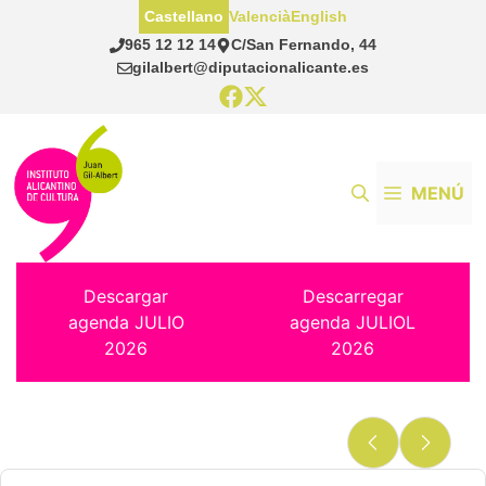
Saltar
Castellano
Valencià
English
al
965 12 12 14
C/San Fernando, 44
contenido
gilalbert@diputacionalicante.es
MENÚ
Descargar
Descarregar
agenda JULIO
agenda JULIOL
2026
2026