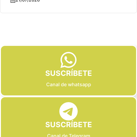
Slide 2 of 6
SUSCRÍBETE
Canal de whatsapp
SUSCRÍBETE
Canal de Telegram