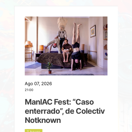
Ago 07, 2026
A
21:00
2
ManIAC Fest: “Caso
a
enterrado”, de Colectiv
Notknown
n
7 hours