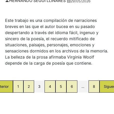
HERNANDO SEGUÍ LLINARES
29/05/2026
Este trabajo es una compilación de narraciones
breves en las que el autor bucea en su pasado
despertando a través del idioma fácil, ingenuo y
sincero de la poesía, el recuerdo mitificado de
situaciones, paisajes, personajes, emociones y
sensaciones dormidos en los archivos de la memoria.
La belleza de la prosa afirmaba Virginia Woolf
depende de la carga de poesía que contiene.
terior
1
2
3
4
5
6
…
8
Sigue