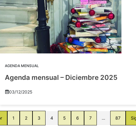
AGENDA MENSUAL
Agenda mensual – Diciembre 2025
03/12/2025
or
1
2
3
4
5
6
7
…
87
Si