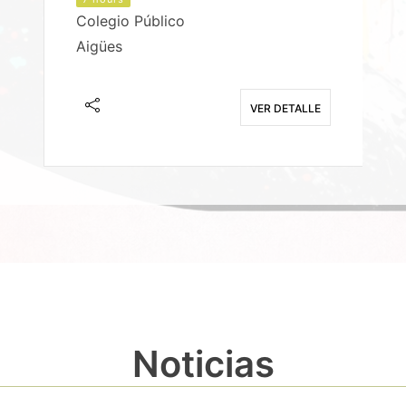
Colegio Público
Aigües
E
VER DETALLE
Noticias