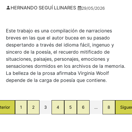
HERNANDO SEGUÍ LLINARES
29/05/2026
Este trabajo es una compilación de narraciones
breves en las que el autor bucea en su pasado
despertando a través del idioma fácil, ingenuo y
sincero de la poesía, el recuerdo mitificado de
situaciones, paisajes, personajes, emociones y
sensaciones dormidos en los archivos de la memoria.
La belleza de la prosa afirmaba Virginia Woolf
depende de la carga de poesía que contiene.
terior
1
2
3
4
5
6
…
8
Sigue