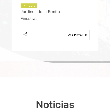
14 hours
Jardines de la Ermita
P
Finestrat
S
E
VER DETALLE
Noticias