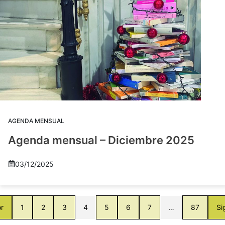
AGENDA MENSUAL
Agenda mensual – Diciembre 2025
03/12/2025
or
1
2
3
4
5
6
7
…
87
Si