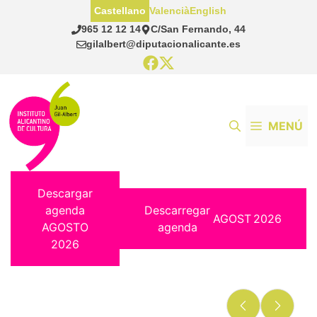
Saltar
Castellano
Valencià
English
al
965 12 12 14
C/San Fernando, 44
contenido
gilalbert@diputacionalicante.es
MENÚ
Descargar
agenda
Descarregar
AGOST
2026
AGOSTO
agenda
2026