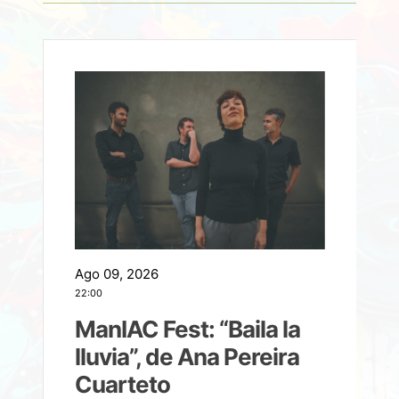
Ago 09, 2026
A
22:00
21
ManIAC Fest: “Baila la
a
lluvia”, de Ana Pereira
Cuarteto