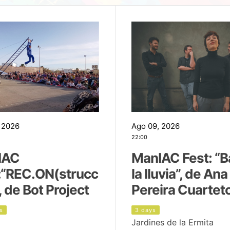
 2026
Ago 09, 2026
22:00
IAC
ManIAC Fest: “B
:“REC.ON(strucc
la lluvia”, de Ana
, de Bot Project
Pereira Cuartet
s
3 days
Jardines de la Ermita