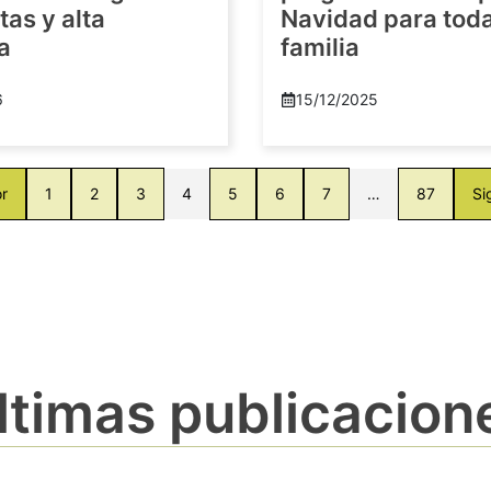
as y alta
Navidad para toda
a
familia
6
15/12/2025
or
1
2
3
4
5
6
7
…
87
Si
ltimas publicacion