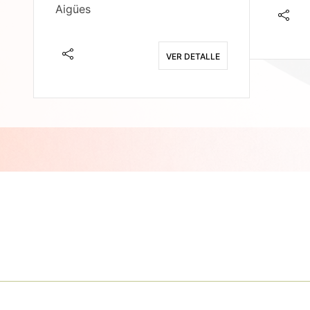
Aigües
E
VER DETALLE