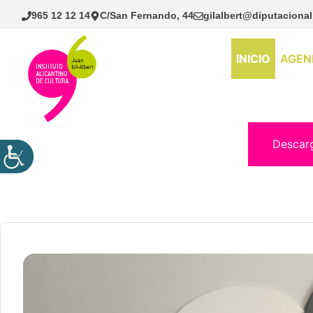
Saltar
965 12 12 14
C/San Fernando, 44
gilalbert@diputacional
al
contenido
INICIO
AGEN
Descar