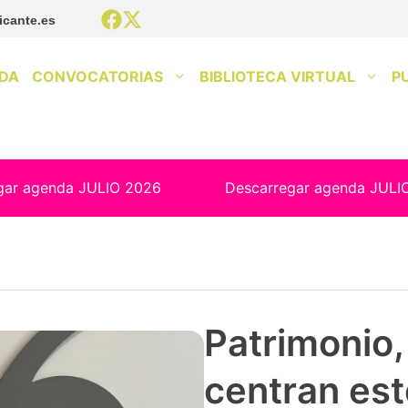
icante.es
DA
CONVOCATORIAS
BIBLIOTECA VIRTUAL
P
gar agenda JULIO 2026
Descarregar agenda JULI
Patrimonio, 
centran est