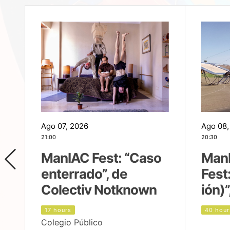
Ago 07, 2026
Ago 08,
21:00
20:30
ManIAC Fest: “Caso
Man
enterrado”, de
Fest
Colectiv Notknown
ión)”
17 hours
40 hour
Colegio Público