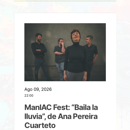
Ago 09, 2026
A
22:00
21
ManIAC Fest: “Baila la
a
lluvia”, de Ana Pereira
Cuarteto