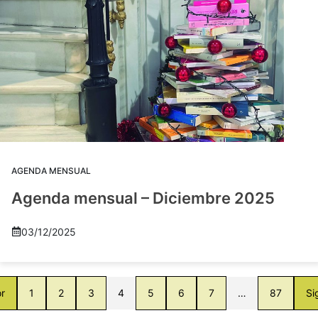
AGENDA MENSUAL
Agenda mensual – Diciembre 2025
03/12/2025
or
1
2
3
4
5
6
7
…
87
Si