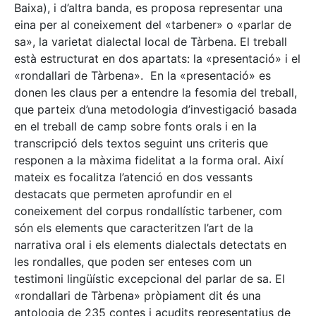
Baixa), i d’altra banda, es proposa representar una
eina per al coneixement del «tarbener» o «parlar de
sa», la varietat dialectal local de Tàrbena. El treball
està estructurat en dos apartats: la «presentació» i el
«rondallari de Tàrbena». En la «presentació» es
donen les claus per a entendre la fesomia del treball,
que parteix d’una metodologia d’investigació basada
en el treball de camp sobre fonts orals i en la
transcripció dels textos seguint uns criteris que
responen a la màxima fidelitat a la forma oral. Així
mateix es focalitza l’atenció en dos vessants
destacats que permeten aprofundir en el
coneixement del corpus rondallístic tarbener, com
són els elements que caracteritzen l’art de la
narrativa oral i els elements dialectals detectats en
les rondalles, que poden ser enteses com un
testimoni lingüístic excepcional del parlar de sa. El
«rondallari de Tàrbena» pròpiament dit és una
antologia de 235 contes i acudits representatius de