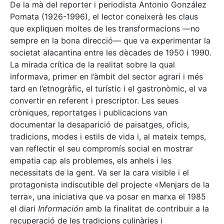
De la mà del reporter i periodista Antonio González
Pomata (1926-1996), el lector coneixerà les claus
que expliquen moltes de les transformacions —no
sempre en la bona direcció— que va experimentar la
societat alacantina entre les dècades de 1950 i 1990.
La mirada crítica de la realitat sobre la qual
informava, primer en l’àmbit del sector agrari i més
tard en l’etnogràfic, el turístic i el gastronòmic, el va
convertir en referent i prescriptor. Les seues
cròniques, reportatges i publicacions van
documentar la desaparició de paisatges, oficis,
tradicions, modes i estils de vida i, al mateix temps,
van reflectir el seu compromís social en mostrar
empatia cap als problemes, els anhels i les
necessitats de la gent. Va ser la cara visible i el
protagonista indiscutible del projecte «Menjars de la
terra», una iniciativa que va posar en marxa el 1985
el diari
Información
amb la finalitat de contribuir a la
recuperació de les tradicions culinàries i