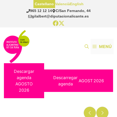
Saltar
Castellano
Valencià
English
al
965 12 12 14
C/San Fernando, 44
contenido
gilalbert@diputacionalicante.es
MENÚ
Descargar
agenda
Descarregar
AGOST
2026
AGOSTO
agenda
2026