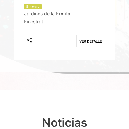
8 hours
Jardines de la Ermita
P
Finestrat
S
E
VER DETALLE
Noticias