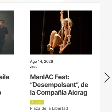
Ago 14, 2026
Ag
21:30
21
aila
ManIAC Fest:
M
“Desempolsant”, de
“
o
la Compañía Aicrag
D
8 days
9
Plaza de la Libertad
Pa