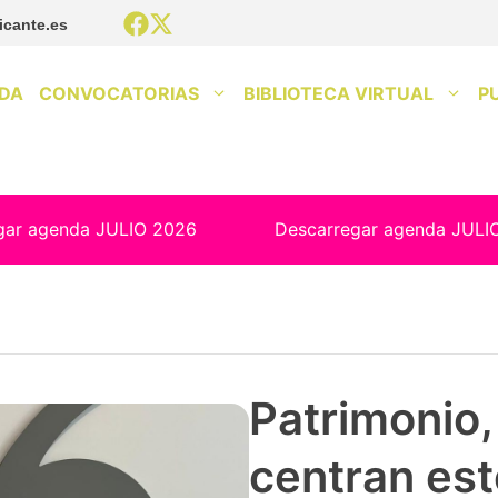
icante.es
DA
CONVOCATORIAS
BIBLIOTECA VIRTUAL
P
gar agenda JULIO 2026
Descarregar agenda JULI
Patrimonio, 
centran est