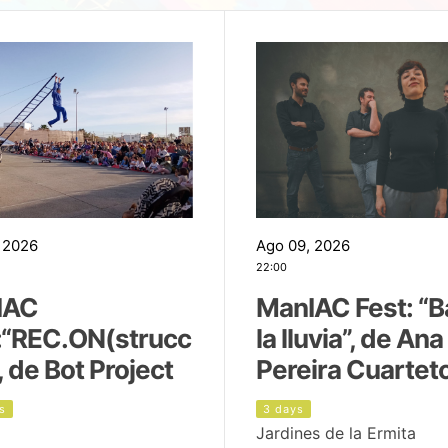
 2026
Ago 09, 2026
22:00
IAC
ManIAC Fest: “B
:“REC.ON(strucc
la lluvia”, de Ana
, de Bot Project
Pereira Cuartet
s
3 days
Jardines de la Ermita