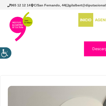
Saltar
965 12 12 14
C/San Fernando, 44
gilalbert@diputacional
al
contenido
INICIO
AGEN
Descar