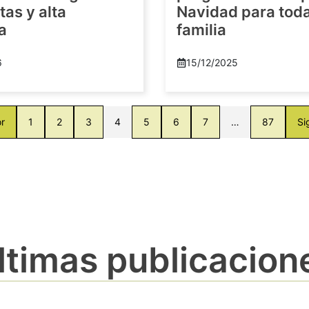
as y alta
Navidad para toda
a
familia
6
15/12/2025
or
1
2
3
4
5
6
7
…
87
Si
ltimas publicacion