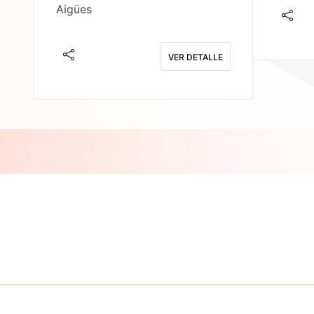
Aigües
E
VER DETALLE