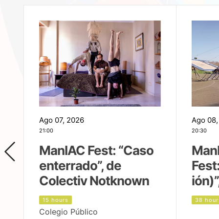
Ago 07, 2026
Ago 08,
21:00
20:30
ManIAC Fest: “Caso
Man
enterrado”, de
Fest
Colectiv Notknown
ión)”
15 hours
38 hour
Colegio Público