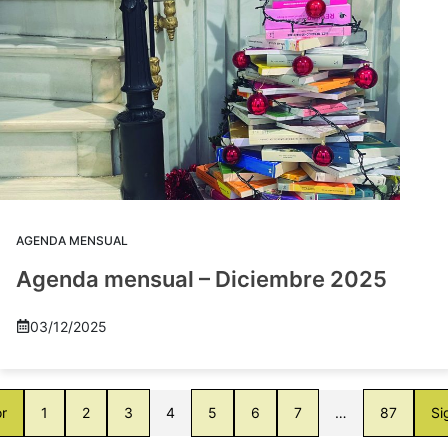
AGENDA MENSUAL
Agenda mensual – Diciembre 2025
03/12/2025
or
1
2
3
4
5
6
7
…
87
Si