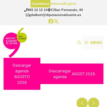
Saltar
Castellano
Valencià
English
al
965 12 12 14
C/San Fernando, 44
contenido
gilalbert@diputacionalicante.es
MENÚ
Descargar
agenda
Descarregar
AGOST
2026
AGOSTO
agenda
2026