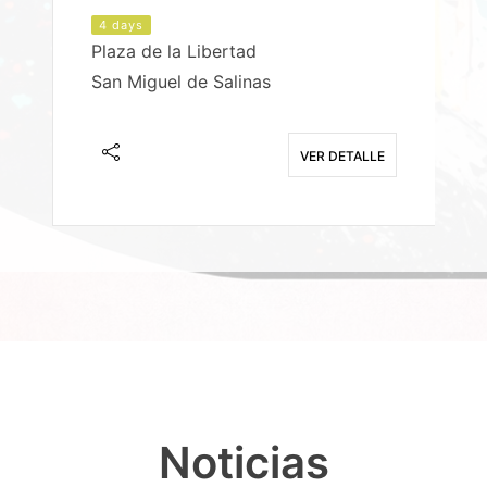
4 days
Plaza de la Libertad
P
San Miguel de Salinas
X
E
VER DETALLE
Noticias