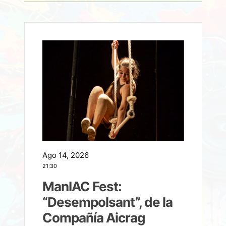
Ago 14, 2026
A
21:30
21
ManIAC Fest:
a
“Desempolsant”, de la
Compañía Aicrag