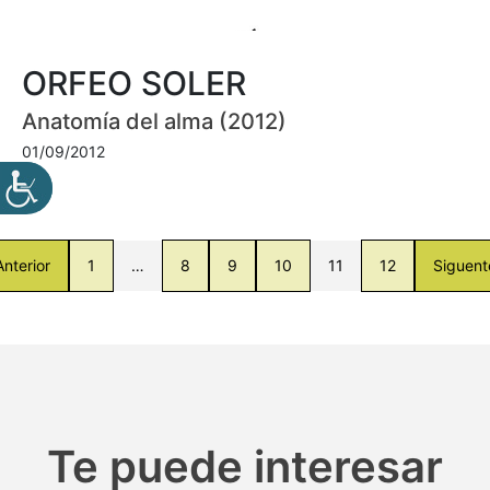
ORFEO SOLER
Anatomía del alma (2012)
01/09/2012
Anterior
1
…
8
9
10
11
12
Siguent
Te puede interesar