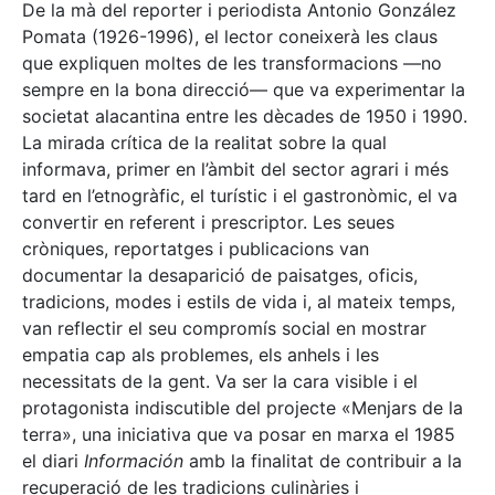
De la mà del reporter i periodista Antonio González
Pomata (1926-1996), el lector coneixerà les claus
que expliquen moltes de les transformacions —no
sempre en la bona direcció— que va experimentar la
societat alacantina entre les dècades de 1950 i 1990.
La mirada crítica de la realitat sobre la qual
informava, primer en l’àmbit del sector agrari i més
tard en l’etnogràfic, el turístic i el gastronòmic, el va
convertir en referent i prescriptor. Les seues
cròniques, reportatges i publicacions van
documentar la desaparició de paisatges, oficis,
tradicions, modes i estils de vida i, al mateix temps,
van reflectir el seu compromís social en mostrar
empatia cap als problemes, els anhels i les
necessitats de la gent. Va ser la cara visible i el
protagonista indiscutible del projecte «Menjars de la
terra», una iniciativa que va posar en marxa el 1985
el diari
Información
amb la finalitat de contribuir a la
recuperació de les tradicions culinàries i