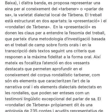
Baixa), i d’altra banda, es proposa representar una
eina per al coneixement del «tarbener» o «parlar de
sa», la varietat dialectal local de Tàrbena. El treball
està estructurat en dos apartats: la «presentació» i el
«rondallari de Tàrbena». En la «presentació» es
donen les claus per a entendre la fesomia del treball,
que parteix d’una metodologia d’investigació basada
en el treball de camp sobre fonts orals i en la
transcripció dels textos seguint uns criteris que
responen a la màxima fidelitat a la forma oral. Així
mateix es focalitza l’atenció en dos vessants
destacats que permeten aprofundir en el
coneixement del corpus rondallístic tarbener, com
són els elements que caracteritzen l’art de la
narrativa oral i els elements dialectals detectats en
les rondalles, que poden ser enteses com un
testimoni lingüístic excepcional del parlar de sa. El
«rondallari de Tàrbena» pròpiament dit és una
antologia de 235 contes i acudits representatius de