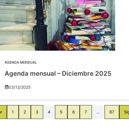
AGENDA MENSUAL
Agenda mensual – Diciembre 2025
03/12/2025
or
1
2
3
4
5
6
7
…
87
Si