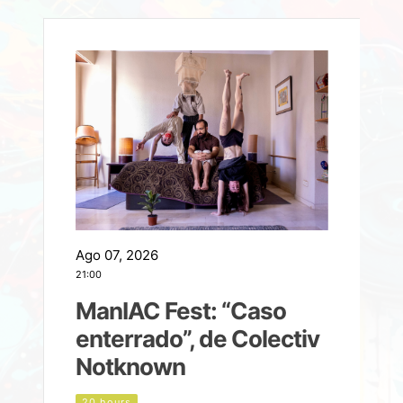
Ago 07, 2026
A
21:00
2
ManIAC Fest: “Caso
a
enterrado”, de Colectiv
Notknown
n
20 hours