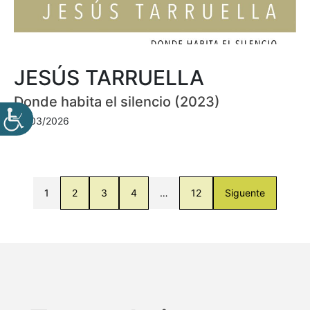
JESÚS TARRUELLA
Donde habita el silencio (2023)
30/03/2026
1
2
3
4
…
12
Siguente