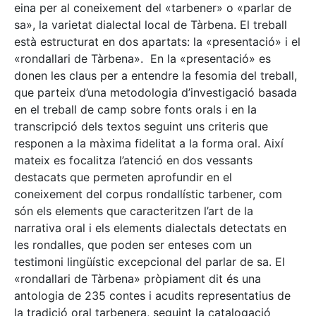
eina per al coneixement del «tarbener» o «parlar de
sa», la varietat dialectal local de Tàrbena. El treball
està estructurat en dos apartats: la «presentació» i el
«rondallari de Tàrbena». En la «presentació» es
donen les claus per a entendre la fesomia del treball,
que parteix d’una metodologia d’investigació basada
en el treball de camp sobre fonts orals i en la
transcripció dels textos seguint uns criteris que
responen a la màxima fidelitat a la forma oral. Així
mateix es focalitza l’atenció en dos vessants
destacats que permeten aprofundir en el
coneixement del corpus rondallístic tarbener, com
són els elements que caracteritzen l’art de la
narrativa oral i els elements dialectals detectats en
les rondalles, que poden ser enteses com un
testimoni lingüístic excepcional del parlar de sa. El
«rondallari de Tàrbena» pròpiament dit és una
antologia de 235 contes i acudits representatius de
la tradició oral tarbenera, seguint la catalogació