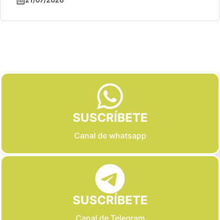
Slide 2 of 6
SUSCRÍBETE
Canal de whatsapp
SUSCRÍBETE
Canal de Telegram