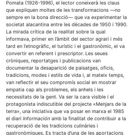
Pomata (1926-1996), el lector coneixerà les claus
que expliquen moltes de les transformacions —no
sempre en la bona direcció— que va experimentar la
societat alacantina entre les dècades de 1950 i 1990.
La mirada crítica de la realitat sobre la qual
informava, primer en l’àmbit del sector agrari i més
tard en l’etnogràfic, el turístic i el gastronòmic, el va
convertir en referent i prescriptor. Les seues
cròniques, reportatges i publicacions van
documentar la desaparició de paisatges, oficis,
tradicions, modes i estils de vida i, al mateix temps,
van reflectir el seu compromís social en mostrar
empatia cap als problemes, els anhels i les
necessitats de la gent. Va ser la cara visible i el
protagonista indiscutible del projecte «Menjars de la
terra», una iniciativa que va posar en marxa el 1985
el diari
Información
amb la finalitat de contribuir a la
recuperació de les tradicions culinàries i
gastronòmiques. Es tracta d’una de les aportacions