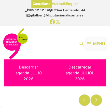
Saltar
Castellano
Valencià
English
al
965 12 12 14
C/San Fernando, 44
contenido
gilalbert@diputacionalicante.es
MENÚ
Descargar
Descarregar
agenda JULIO
agenda JULIOL
2026
2026