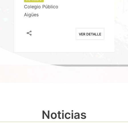
Colegio Público
Aigües
E
VER DETALLE
Noticias