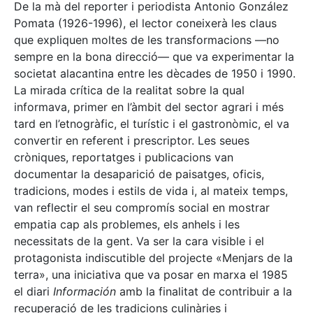
De la mà del reporter i periodista Antonio González
Pomata (1926-1996), el lector coneixerà les claus
que expliquen moltes de les transformacions —no
sempre en la bona direcció— que va experimentar la
societat alacantina entre les dècades de 1950 i 1990.
La mirada crítica de la realitat sobre la qual
informava, primer en l’àmbit del sector agrari i més
tard en l’etnogràfic, el turístic i el gastronòmic, el va
convertir en referent i prescriptor. Les seues
cròniques, reportatges i publicacions van
documentar la desaparició de paisatges, oficis,
tradicions, modes i estils de vida i, al mateix temps,
van reflectir el seu compromís social en mostrar
empatia cap als problemes, els anhels i les
necessitats de la gent. Va ser la cara visible i el
protagonista indiscutible del projecte «Menjars de la
terra», una iniciativa que va posar en marxa el 1985
el diari
Información
amb la finalitat de contribuir a la
recuperació de les tradicions culinàries i