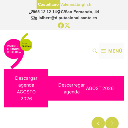
Saltar
Castellano
Valencià
English
al
965 12 12 14
C/San Fernando, 44
contenido
gilalbert@diputacionalicante.es
MENÚ
Descargar
agenda
Descarregar
AGOST
2026
AGOSTO
agenda
2026