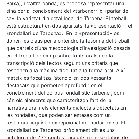
Baixa), i d’altra banda, es proposa representar una
eina per al coneixement del «tarbener» o «parlar de
sa», la varietat dialectal local de Tàrbena. El treball
està estructurat en dos apartats: la «presentació» i el
«rondallari de Tàrbena». En la «presentació» es
donen les claus per a entendre la fesomia del treball,
que parteix d’una metodologia d’investigació basada
en el treball de camp sobre fonts orals i en la
transcripció dels textos seguint uns criteris que
responen a la màxima fidelitat a la forma oral. Així
mateix es focalitza l’atenció en dos vessants
destacats que permeten aprofundir en el
coneixement del corpus rondallístic tarbener, com
són els elements que caracteritzen l’art de la
narrativa oral i els elements dialectals detectats en
les rondalles, que poden ser enteses com un
testimoni lingüístic excepcional del parlar de sa. El
«rondallari de Tàrbena» pròpiament dit és una
antologia de 235 contes i acudits representatius de