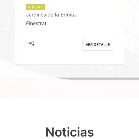
4 hours
Jardines de la Ermita
P
Finestrat
S
E
VER DETALLE
Noticias