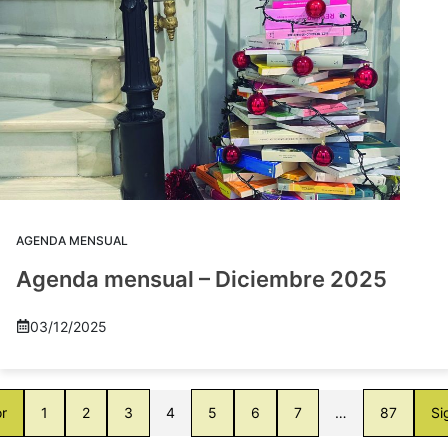
AGENDA MENSUAL
Agenda mensual – Diciembre 2025
03/12/2025
or
1
2
3
4
5
6
7
…
87
Si