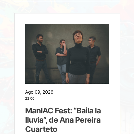
Ago 09, 2026
A
22:00
21
ManIAC Fest: “Baila la
a
lluvia”, de Ana Pereira
Cuarteto