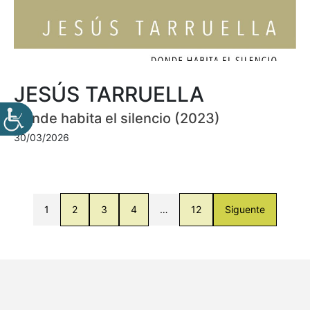
JESÚS TARRUELLA
Donde habita el silencio (2023)
30/03/2026
1
2
3
4
…
12
Siguente