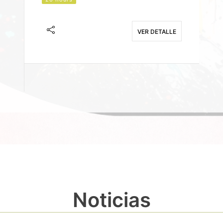
J
F
VER DETALLE
E
Noticias