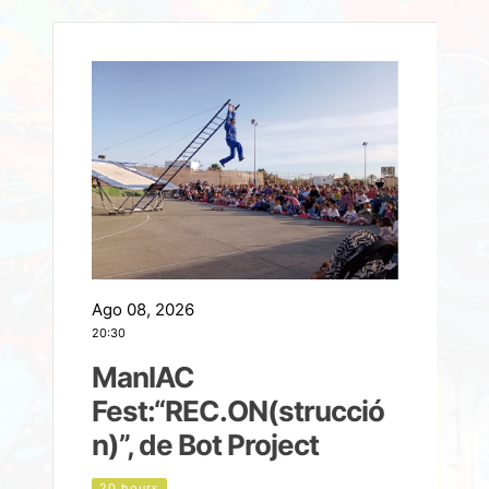
Ago 08, 2026
A
20:30
2
ManIAC
M
a
Fest:“REC.ON(strucció
l
n)”, de Bot Project
20 hours