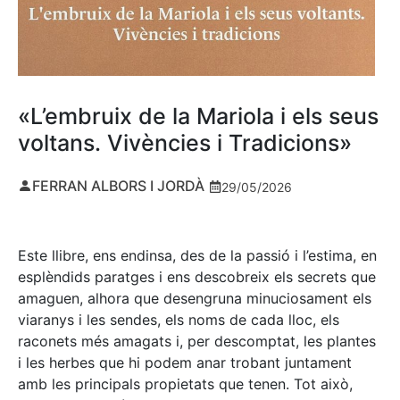
«L’embruix de la Mariola i els seus
voltans. Vivències i Tradicions»
FERRAN ALBORS I JORDÀ
29/05/2026
Este llibre, ens endinsa, des de la passió i l’estima, en
esplèndids paratges i ens descobreix els secrets que
amaguen, alhora que desengruna minuciosament els
viaranys i les sendes, els noms de cada lloc, els
raconets més amagats i, per descomptat, les plantes
i les herbes que hi podem anar trobant juntament
amb les principals propietats que tenen. Tot això,