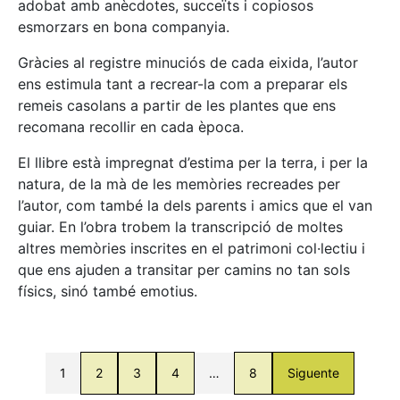
adobat amb anècdotes, succeïts i copiosos
esmorzars en bona companyia.
Gràcies al registre minuciós de cada eixida, l’autor
ens estimula tant a recrear-la com a preparar els
remeis casolans a partir de les plantes que ens
recomana recollir en cada època.
El llibre està impregnat d’estima per la terra, i per la
natura, de la mà de les memòries recreades per
l’autor, com també la dels parents i amics que el van
guiar. En l’obra trobem la transcripció de moltes
altres memòries inscrites en el patrimoni col·lectiu i
que ens ajuden a transitar per camins no tan sols
físics, sinó també emotius.
1
2
3
4
…
8
Siguente