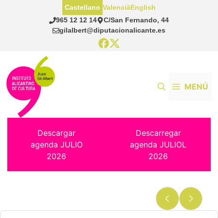
Saltar
Castellano
Valencià
English
al
965 12 12 14
C/San Fernando, 44
contenido
gilalbert@diputacionalicante.es
MENÚ
Descargar
Descarregar
agenda JULIO
agenda JULIOL
2026
2026