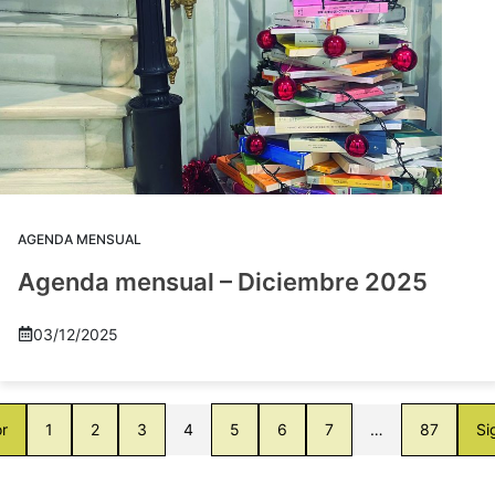
AGENDA MENSUAL
Agenda mensual – Diciembre 2025
03/12/2025
or
1
2
3
4
5
6
7
…
87
Si