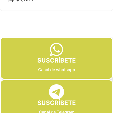
Slide 2 of 6
SUSCRÍBETE
Canal de whatsapp
SUSCRÍBETE
Canal de Telegram