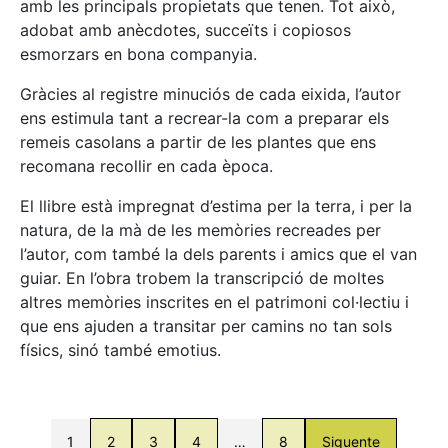
amb les principals propietats que tenen. Tot això,
adobat amb anècdotes, succeïts i copiosos
esmorzars en bona companyia.
Gràcies al registre minuciós de cada eixida, l’autor
ens estimula tant a recrear-la com a preparar els
remeis casolans a partir de les plantes que ens
recomana recollir en cada època.
El llibre està impregnat d’estima per la terra, i per la
natura, de la mà de les memòries recreades per
l’autor, com també la dels parents i amics que el van
guiar. En l’obra trobem la transcripció de moltes
altres memòries inscrites en el patrimoni col·lectiu i
que ens ajuden a transitar per camins no tan sols
físics, sinó també emotius.
1
2
3
4
…
8
Siguente