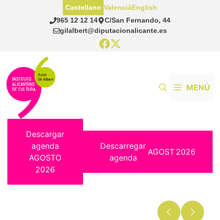
Saltar
Castellano
Valencià
English
al
965 12 12 14
C/San Fernando, 44
contenido
gilalbert@diputacionalicante.es
MENÚ
Descargar
agenda
Descarregar
AGOST
2026
AGOSTO
agenda
2026