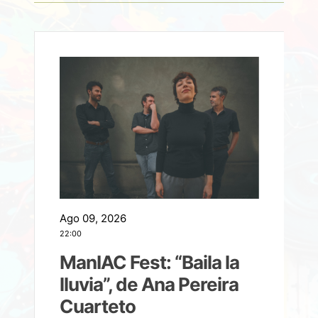
Ago 09, 2026
A
22:00
21
ManIAC Fest: “Baila la
a
lluvia”, de Ana Pereira
Cuarteto