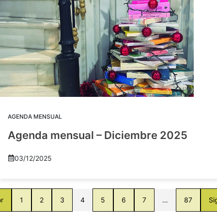
AGENDA MENSUAL
Agenda mensual – Diciembre 2025
03/12/2025
or
1
2
3
4
5
6
7
…
87
Si