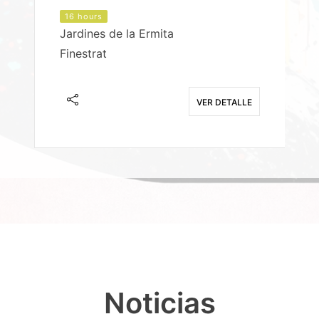
16 hours
Jardines de la Ermita
P
Finestrat
S
E
VER DETALLE
Noticias