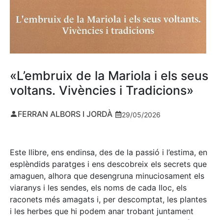
«L’embruix de la Mariola i els seus
voltans. Vivències i Tradicions»
FERRAN ALBORS I JORDÀ
29/05/2026
Este llibre, ens endinsa, des de la passió i l’estima, en
esplèndids paratges i ens descobreix els secrets que
amaguen, alhora que desengruna minuciosament els
viaranys i les sendes, els noms de cada lloc, els
raconets més amagats i, per descomptat, les plantes
i les herbes que hi podem anar trobant juntament