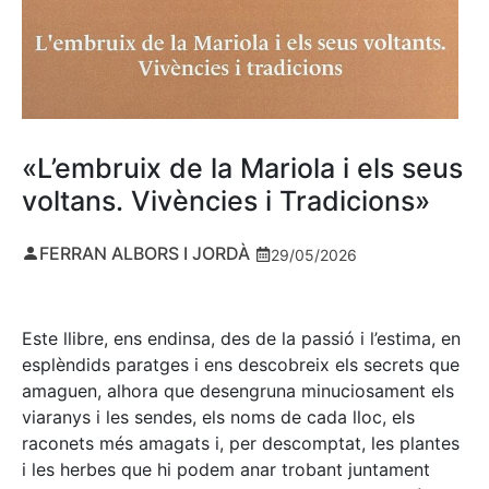
«L’embruix de la Mariola i els seus
voltans. Vivències i Tradicions»
FERRAN ALBORS I JORDÀ
29/05/2026
Este llibre, ens endinsa, des de la passió i l’estima, en
esplèndids paratges i ens descobreix els secrets que
amaguen, alhora que desengruna minuciosament els
viaranys i les sendes, els noms de cada lloc, els
raconets més amagats i, per descomptat, les plantes
i les herbes que hi podem anar trobant juntament