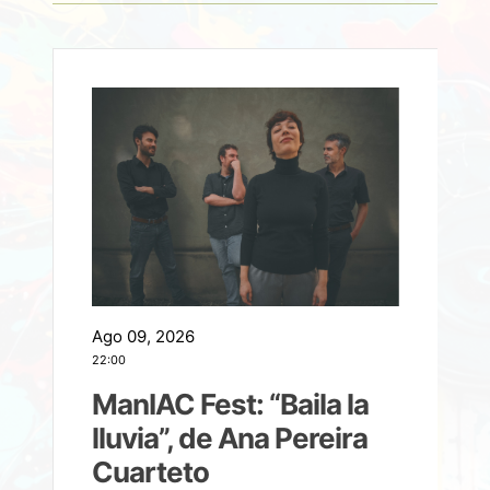
Ago 09, 2026
A
22:00
21
ManIAC Fest: “Baila la
a
lluvia”, de Ana Pereira
Cuarteto