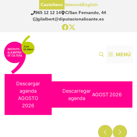
Saltar
Castellano
Valencià
English
al
965 12 12 14
C/San Fernando, 44
contenido
gilalbert@diputacionalicante.es
MENÚ
Descargar
agenda
Descarregar
AGOST
2026
AGOSTO
agenda
2026