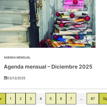
AGENDA MENSUAL
Agenda mensual – Diciembre 2025
03/12/2025
or
1
2
3
4
5
6
7
…
87
Si