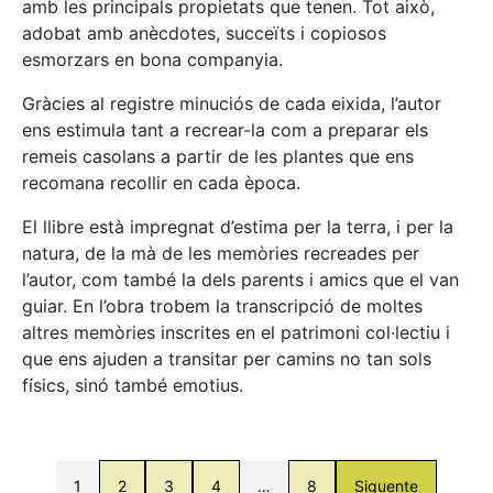
amb les principals propietats que tenen. Tot això,
adobat amb anècdotes, succeïts i copiosos
esmorzars en bona companyia.
Gràcies al registre minuciós de cada eixida, l’autor
ens estimula tant a recrear-la com a preparar els
remeis casolans a partir de les plantes que ens
recomana recollir en cada època.
El llibre està impregnat d’estima per la terra, i per la
natura, de la mà de les memòries recreades per
l’autor, com també la dels parents i amics que el van
guiar. En l’obra trobem la transcripció de moltes
altres memòries inscrites en el patrimoni col·lectiu i
que ens ajuden a transitar per camins no tan sols
físics, sinó també emotius.
1
2
3
4
…
8
Siguente