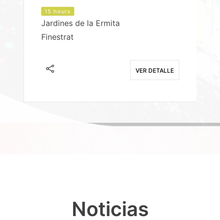
15 hours
Jardines de la Ermita
P
Finestrat
S
E
VER DETALLE
Noticias