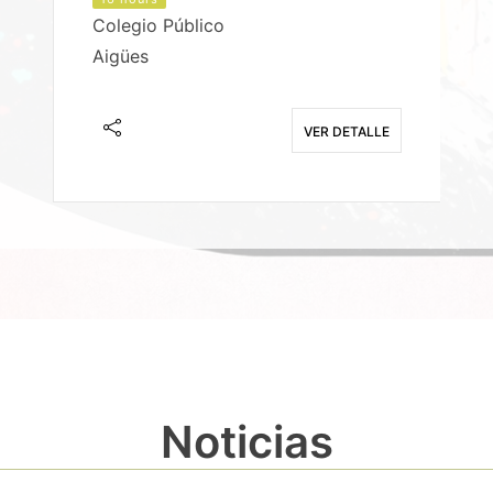
Colegio Público
Aigües
E
VER DETALLE
Noticias