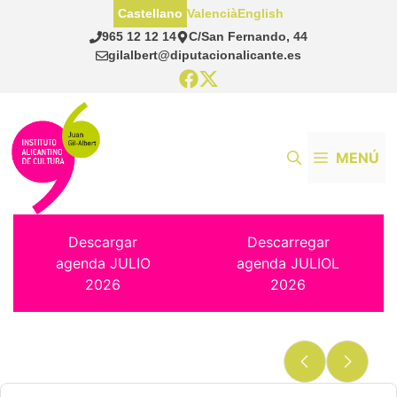
Saltar
Castellano
Valencià
English
al
965 12 12 14
C/San Fernando, 44
contenido
gilalbert@diputacionalicante.es
MENÚ
Descargar
Descarregar
agenda JULIO
agenda JULIOL
2026
2026