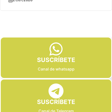
Slide 2 of 6
SUSCRÍBETE
Canal de whatsapp
SUSCRÍBETE
Canal de Telegram