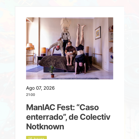
Ago 07, 2026
A
21:00
2
ManIAC Fest: “Caso
a
enterrado”, de Colectiv
Notknown
n
16 hours