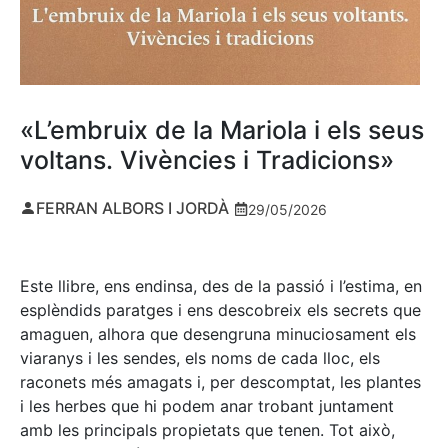
«L’embruix de la Mariola i els seus
voltans. Vivències i Tradicions»
FERRAN ALBORS I JORDÀ
29/05/2026
Este llibre, ens endinsa, des de la passió i l’estima, en
esplèndids paratges i ens descobreix els secrets que
amaguen, alhora que desengruna minuciosament els
viaranys i les sendes, els noms de cada lloc, els
raconets més amagats i, per descomptat, les plantes
i les herbes que hi podem anar trobant juntament
amb les principals propietats que tenen. Tot això,