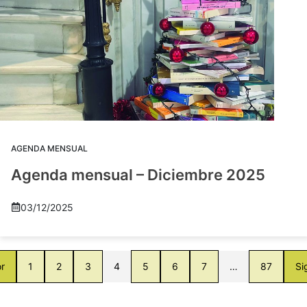
AGENDA MENSUAL
Agenda mensual – Diciembre 2025
03/12/2025
or
1
2
3
4
5
6
7
…
87
Si