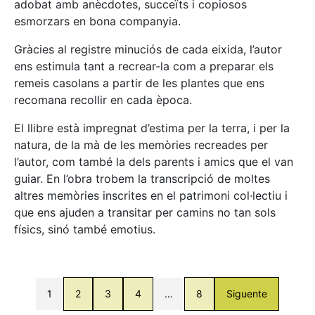
adobat amb anècdotes, succeïts i copiosos
esmorzars en bona companyia.
Gràcies al registre minuciós de cada eixida, l’autor
ens estimula tant a recrear-la com a preparar els
remeis casolans a partir de les plantes que ens
recomana recollir en cada època.
El llibre està impregnat d’estima per la terra, i per la
natura, de la mà de les memòries recreades per
l’autor, com també la dels parents i amics que el van
guiar. En l’obra trobem la transcripció de moltes
altres memòries inscrites en el patrimoni col·lectiu i
que ens ajuden a transitar per camins no tan sols
físics, sinó també emotius.
1
2
3
4
…
8
Siguente