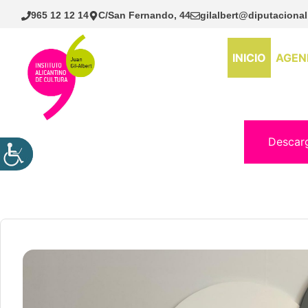
Saltar
965 12 12 14
C/San Fernando, 44
gilalbert@diputacional
al
contenido
INICIO
AGEN
Descar