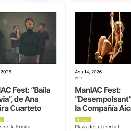
 2026
Ago 14, 2026
21:30
AC Fest: “Baila
ManIAC Fest:
uvia”, de Ana
“Desempolsant”
ira Cuarteto
la Compañía Aic
s
6 days
s de la Ermita
Plaza de la Libertad