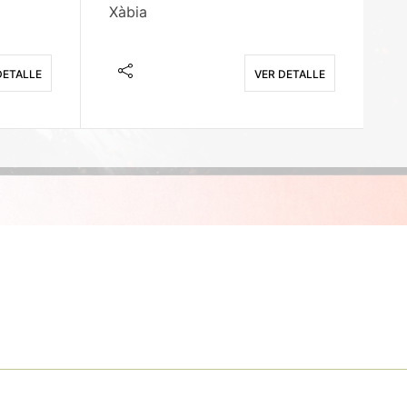
Xàbia
M
DETALLE
VER DETALLE