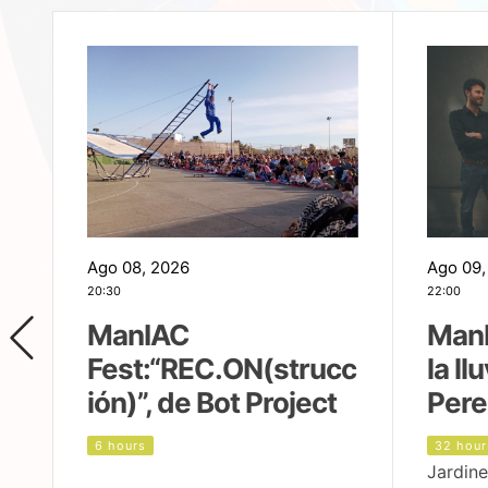
Ago 08, 2026
Ago 09,
20:30
22:00
ManIAC
ManI
Fest:“REC.ON(strucc
la ll
ión)”, de Bot Project
Pere
6 hours
32 hour
Jardine