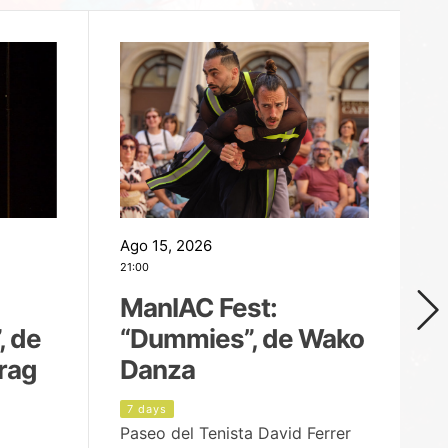
Ago 15, 2026
Ag
21:00
19
ManIAC Fest:
M
, de
“Dummies”, de Wako
n
rag
Danza
Í
7 days
8
Paseo del Tenista David Ferrer
Ce