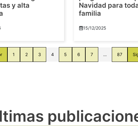
as y alta
Navidad para toda
a
familia
6
15/12/2025
or
1
2
3
4
5
6
7
…
87
Si
ltimas publicacion