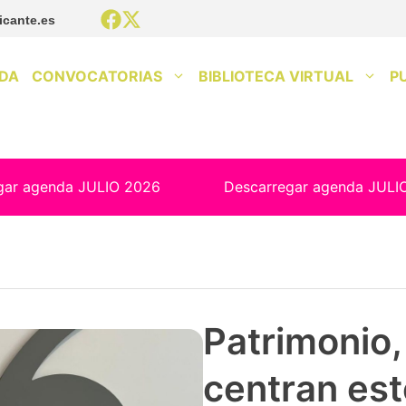
icante.es
DA
CONVOCATORIAS
BIBLIOTECA VIRTUAL
P
gar agenda JULIO 2026
Descarregar agenda JULI
Patrimonio, 
centran est