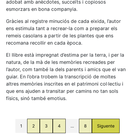
adobat amb anècdotes, succeïts i copiosos
esmorzars en bona companyia.
Gràcies al registre minuciós de cada eixida, l’autor
ens estimula tant a recrear-la com a preparar els
remeis casolans a partir de les plantes que ens
recomana recollir en cada època.
El llibre està impregnat d’estima per la terra, i per la
natura, de la mà de les memòries recreades per
l’autor, com també la dels parents i amics que el van
guiar. En l’obra trobem la transcripció de moltes
altres memòries inscrites en el patrimoni col·lectiu i
que ens ajuden a transitar per camins no tan sols
físics, sinó també emotius.
1
2
3
4
…
8
Siguente