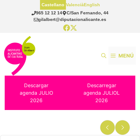
Saltar
Castellano
Valencià
English
al
965 12 12 14
C/San Fernando, 44
contenido
gilalbert@diputacionalicante.es
MENÚ
Descargar
Descarregar
agenda JULIO
agenda JULIOL
2026
2026