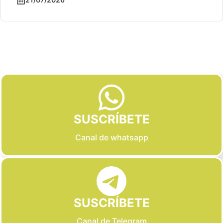
Slide 2 of 6
SUSCRÍBETE
Canal de whatsapp
SUSCRÍBETE
Canal de Telegram