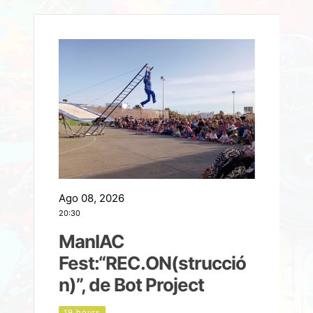
Ago 08, 2026
A
20:30
2
ManIAC
M
a
Fest:“REC.ON(strucció
l
n)”, de Bot Project
19 hours