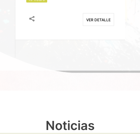
J
F
VER DETALLE
E
Noticias