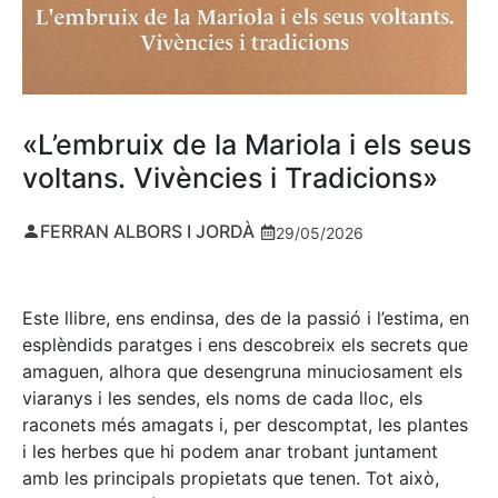
«L’embruix de la Mariola i els seus
voltans. Vivències i Tradicions»
FERRAN ALBORS I JORDÀ
29/05/2026
Este llibre, ens endinsa, des de la passió i l’estima, en
esplèndids paratges i ens descobreix els secrets que
amaguen, alhora que desengruna minuciosament els
viaranys i les sendes, els noms de cada lloc, els
raconets més amagats i, per descomptat, les plantes
i les herbes que hi podem anar trobant juntament
amb les principals propietats que tenen. Tot això,