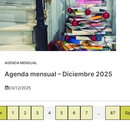
AGENDA MENSUAL
Agenda mensual – Diciembre 2025
03/12/2025
or
1
2
3
4
5
6
7
…
87
Si