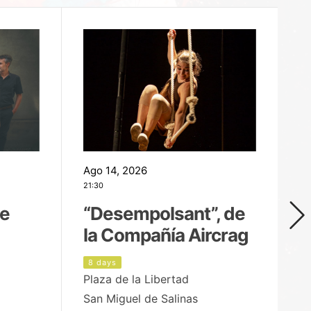
Ago 14, 2026
Ag
21:30
21
de
“Desempolsant”, de
“
la Compañía Aircrag
D
8 days
9
Plaza de la Libertad
pa
San Miguel de Salinas
X