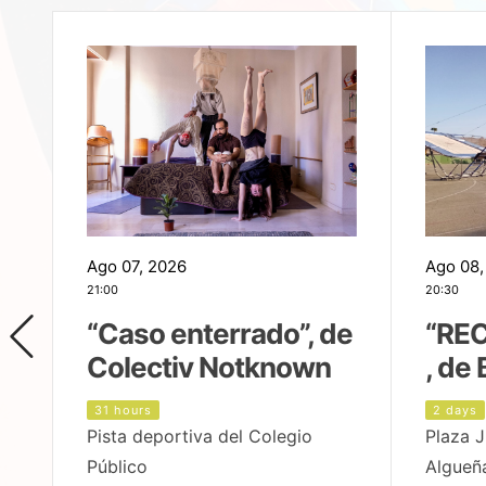
Ago 07, 2026
Ago 08,
21:00
20:30
,
“Caso enterrado”, de
“REC
Colectiv Notknown
, de 
31 hours
2 days
Pista deportiva del Colegio
Plaza J
Público
Algueñ