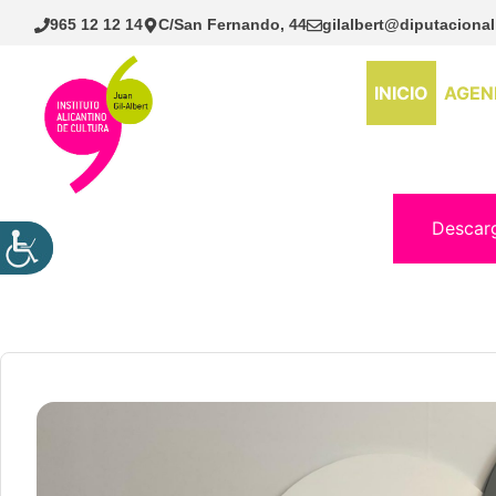
Saltar
965 12 12 14
C/San Fernando, 44
gilalbert@diputacional
al
contenido
INICIO
AGEN
Descar