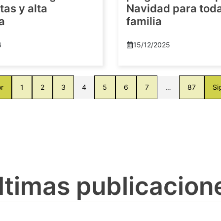
as y alta
Navidad para toda
a
familia
6
15/12/2025
or
1
2
3
4
5
6
7
…
87
Si
ltimas publicacion