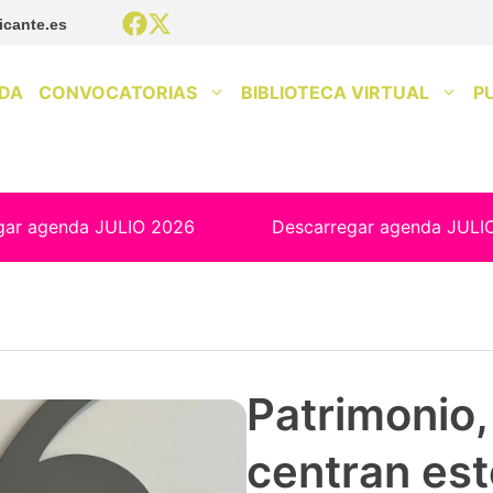
icante.es
DA
CONVOCATORIAS
BIBLIOTECA VIRTUAL
P
gar agenda JULIO 2026
Descarregar agenda JULI
Patrimonio, 
centran est