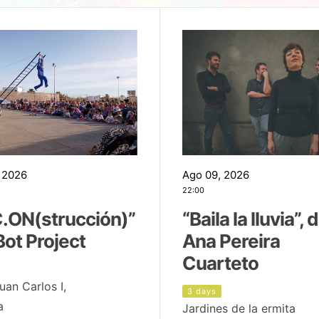
 2026
Ago 09, 2026
22:00
.ON(strucción)”
“Baila la lluvia”, 
Bot Project
Ana Pereira
Cuarteto
uan Carlos I,
3 days
a
Jardines de la ermita