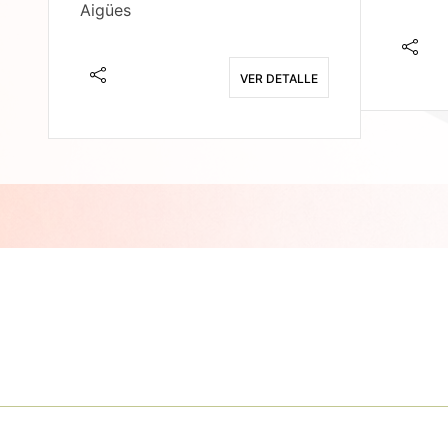
Aigües
E
VER DETALLE