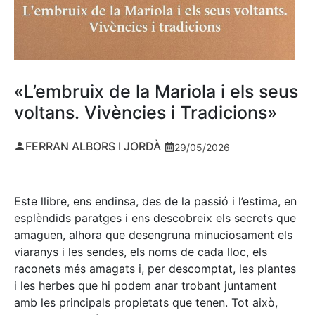
«L’embruix de la Mariola i els seus
voltans. Vivències i Tradicions»
FERRAN ALBORS I JORDÀ
29/05/2026
Este llibre, ens endinsa, des de la passió i l’estima, en
esplèndids paratges i ens descobreix els secrets que
amaguen, alhora que desengruna minuciosament els
viaranys i les sendes, els noms de cada lloc, els
raconets més amagats i, per descomptat, les plantes
i les herbes que hi podem anar trobant juntament
amb les principals propietats que tenen. Tot això,