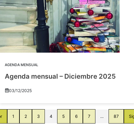
AGENDA MENSUAL
Agenda mensual – Diciembre 2025
03/12/2025
or
1
2
3
4
5
6
7
…
87
Si