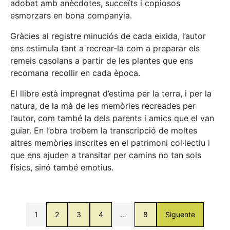
adobat amb anècdotes, succeïts i copiosos
esmorzars en bona companyia.
Gràcies al registre minuciós de cada eixida, l’autor
ens estimula tant a recrear-la com a preparar els
remeis casolans a partir de les plantes que ens
recomana recollir en cada època.
El llibre està impregnat d’estima per la terra, i per la
natura, de la mà de les memòries recreades per
l’autor, com també la dels parents i amics que el van
guiar. En l’obra trobem la transcripció de moltes
altres memòries inscrites en el patrimoni col·lectiu i
que ens ajuden a transitar per camins no tan sols
físics, sinó també emotius.
1
2
3
4
…
8
Siguente