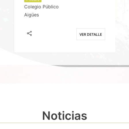
Colegio Público
Aigües
E
VER DETALLE
Noticias