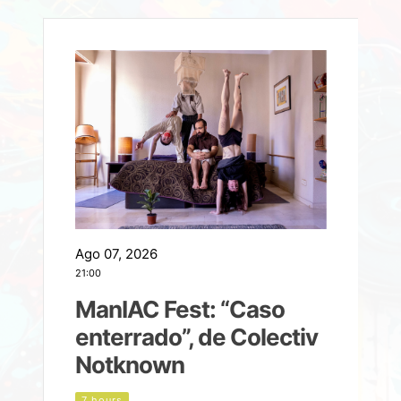
Ago 07, 2026
A
21:00
2
ManIAC Fest: “Caso
a
enterrado”, de Colectiv
Notknown
n
7 hours