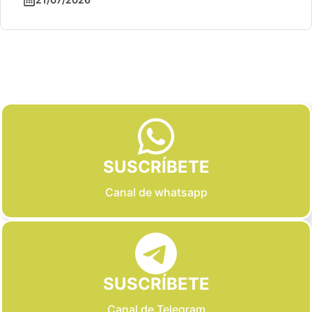
Slide 2 of 6
SUSCRÍBETE
Canal de whatsapp
SUSCRÍBETE
Canal de Telegram