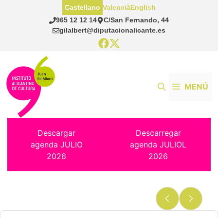
Saltar
Castellano
Valencià
English
al
965 12 12 14
C/San Fernando, 44
contenido
gilalbert@diputacionalicante.es
MENÚ
Descargar
Descarregar
agenda JULIO
agenda JULIOL
2026
2026