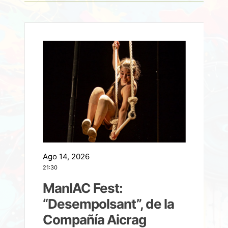
Ago 14, 2026
A
21:30
21
ManIAC Fest:
a
“Desempolsant”, de la
Compañía Aicrag