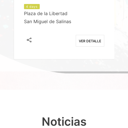
4 days
Plaza de la Libertad
P
San Miguel de Salinas
X
E
VER DETALLE
Noticias