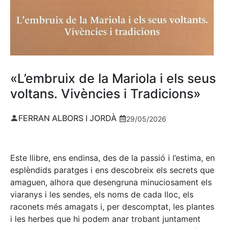
«L’embruix de la Mariola i els seus
voltans. Vivències i Tradicions»
FERRAN ALBORS I JORDÀ
29/05/2026
Este llibre, ens endinsa, des de la passió i l’estima, en
esplèndids paratges i ens descobreix els secrets que
amaguen, alhora que desengruna minuciosament els
viaranys i les sendes, els noms de cada lloc, els
raconets més amagats i, per descomptat, les plantes
i les herbes que hi podem anar trobant juntament