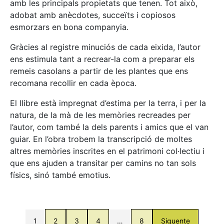
amb les principals propietats que tenen. Tot això,
adobat amb anècdotes, succeïts i copiosos
esmorzars en bona companyia.
Gràcies al registre minuciós de cada eixida, l’autor
ens estimula tant a recrear-la com a preparar els
remeis casolans a partir de les plantes que ens
recomana recollir en cada època.
El llibre està impregnat d’estima per la terra, i per la
natura, de la mà de les memòries recreades per
l’autor, com també la dels parents i amics que el van
guiar. En l’obra trobem la transcripció de moltes
altres memòries inscrites en el patrimoni col·lectiu i
que ens ajuden a transitar per camins no tan sols
físics, sinó també emotius.
1
2
3
4
…
8
Siguente