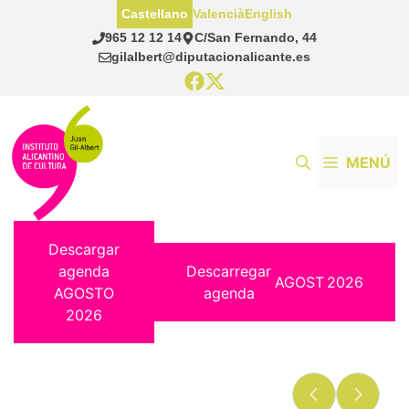
Saltar
Castellano
Valencià
English
al
965 12 12 14
C/San Fernando, 44
contenido
gilalbert@diputacionalicante.es
MENÚ
Descargar
agenda
Descarregar
AGOST
2026
AGOSTO
agenda
2026