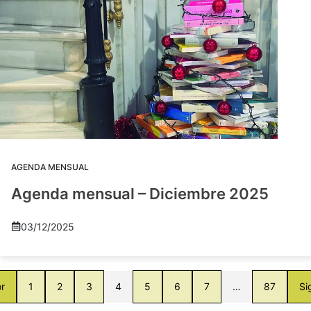
AGENDA MENSUAL
Agenda mensual – Diciembre 2025
03/12/2025
or
1
2
3
4
5
6
7
…
87
Si