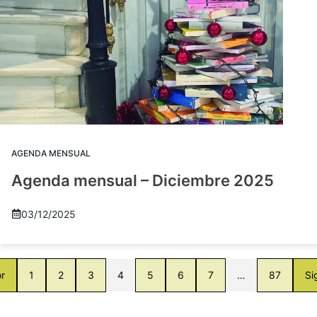
AGENDA MENSUAL
Agenda mensual – Diciembre 2025
03/12/2025
or
1
2
3
4
5
6
7
…
87
Si