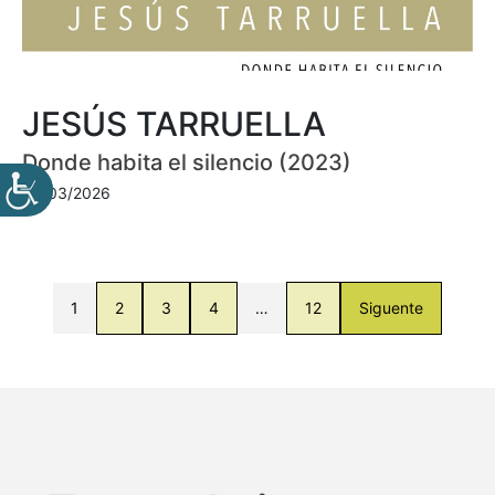
JESÚS TARRUELLA
Donde habita el silencio (2023)
30/03/2026
1
2
3
4
…
12
Siguente