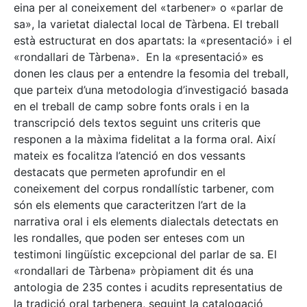
eina per al coneixement del «tarbener» o «parlar de
sa», la varietat dialectal local de Tàrbena. El treball
està estructurat en dos apartats: la «presentació» i el
«rondallari de Tàrbena». En la «presentació» es
donen les claus per a entendre la fesomia del treball,
que parteix d’una metodologia d’investigació basada
en el treball de camp sobre fonts orals i en la
transcripció dels textos seguint uns criteris que
responen a la màxima fidelitat a la forma oral. Així
mateix es focalitza l’atenció en dos vessants
destacats que permeten aprofundir en el
coneixement del corpus rondallístic tarbener, com
són els elements que caracteritzen l’art de la
narrativa oral i els elements dialectals detectats en
les rondalles, que poden ser enteses com un
testimoni lingüístic excepcional del parlar de sa. El
«rondallari de Tàrbena» pròpiament dit és una
antologia de 235 contes i acudits representatius de
la tradició oral tarbenera, seguint la catalogació