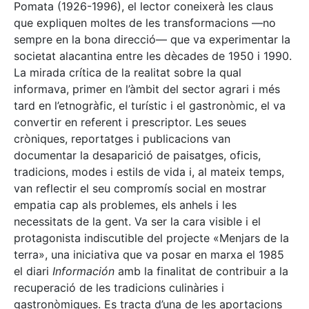
Pomata (1926-1996), el lector coneixerà les claus
que expliquen moltes de les transformacions —no
sempre en la bona direcció— que va experimentar la
societat alacantina entre les dècades de 1950 i 1990.
La mirada crítica de la realitat sobre la qual
informava, primer en l’àmbit del sector agrari i més
tard en l’etnogràfic, el turístic i el gastronòmic, el va
convertir en referent i prescriptor. Les seues
cròniques, reportatges i publicacions van
documentar la desaparició de paisatges, oficis,
tradicions, modes i estils de vida i, al mateix temps,
van reflectir el seu compromís social en mostrar
empatia cap als problemes, els anhels i les
necessitats de la gent. Va ser la cara visible i el
protagonista indiscutible del projecte «Menjars de la
terra», una iniciativa que va posar en marxa el 1985
el diari
Información
amb la finalitat de contribuir a la
recuperació de les tradicions culinàries i
gastronòmiques. Es tracta d’una de les aportacions