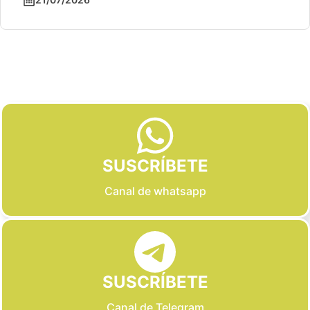
Slide 2 of 6
SUSCRÍBETE
Canal de whatsapp
SUSCRÍBETE
Canal de Telegram