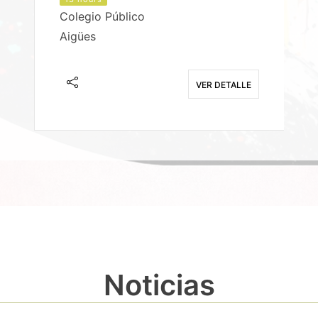
Colegio Público
Aigües
E
VER DETALLE
Noticias