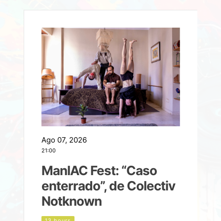
Ago 07, 2026
A
21:00
2
ManIAC Fest: “Caso
a
enterrado”, de Colectiv
Notknown
n
13 hours