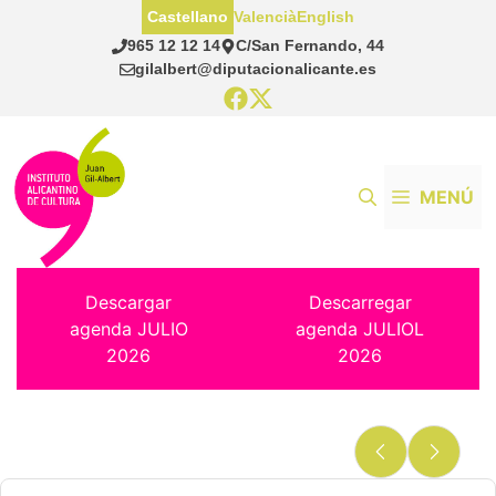
Saltar
Castellano
Valencià
English
al
965 12 12 14
C/San Fernando, 44
contenido
gilalbert@diputacionalicante.es
MENÚ
Descargar
Descarregar
agenda JULIO
agenda JULIOL
2026
2026