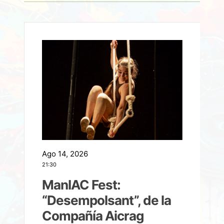
Ago 14, 2026
A
21:30
21
ManIAC Fest:
a
“Desempolsant”, de la
Compañía Aicrag