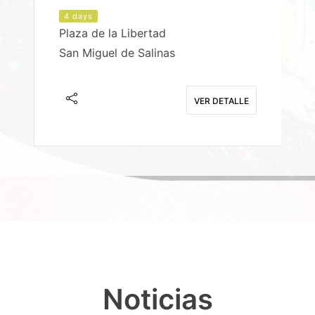
4 days
Plaza de la Libertad
P
San Miguel de Salinas
X
E
VER DETALLE
Noticias