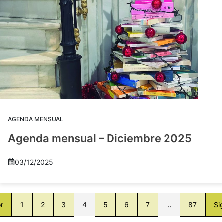
AGENDA MENSUAL
Agenda mensual – Diciembre 2025
03/12/2025
or
1
2
3
4
5
6
7
…
87
Si