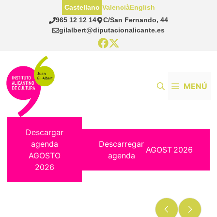
Saltar
Castellano
Valencià
English
al
965 12 12 14
C/San Fernando, 44
contenido
gilalbert@diputacionalicante.es
MENÚ
Descargar
agenda
Descarregar
AGOST
2026
AGOSTO
agenda
2026