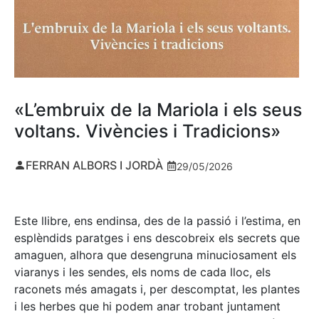
«L’embruix de la Mariola i els seus
voltans. Vivències i Tradicions»
FERRAN ALBORS I JORDÀ
29/05/2026
Este llibre, ens endinsa, des de la passió i l’estima, en
esplèndids paratges i ens descobreix els secrets que
amaguen, alhora que desengruna minuciosament els
viaranys i les sendes, els noms de cada lloc, els
raconets més amagats i, per descomptat, les plantes
i les herbes que hi podem anar trobant juntament