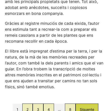
amb les principals propietats que tenen. Tot això,
adobat amb anècdotes, succeïts i copiosos
esmorzars en bona companyia.
Gràcies al registre minuciós de cada eixida, l’autor
ens estimula tant a recrear-la com a preparar els
remeis casolans a partir de les plantes que ens
recomana recollir en cada època.
El llibre està impregnat d’estima per la terra, i per la
natura, de la mà de les memòries recreades per
l’autor, com també la dels parents i amics que el van
guiar. En l’obra trobem la transcripció de moltes
altres memòries inscrites en el patrimoni col·lectiu i
que ens ajuden a transitar per camins no tan sols
físics, sinó també emotius.
1
2
3
4
…
8
Siguente