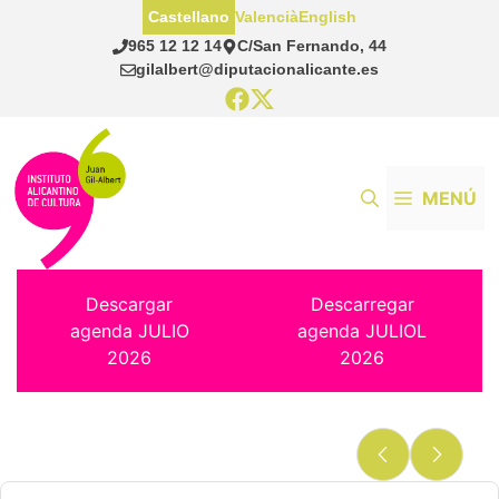
Saltar
Castellano
Valencià
English
al
965 12 12 14
C/San Fernando, 44
contenido
gilalbert@diputacionalicante.es
MENÚ
Descargar
Descarregar
agenda JULIO
agenda JULIOL
2026
2026