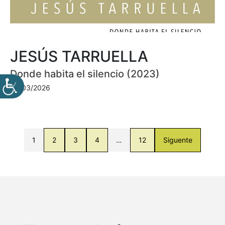
JESÚS TARRUELLA
Donde habita el silencio (2023)
30/03/2026
1
2
3
4
…
12
Siguente