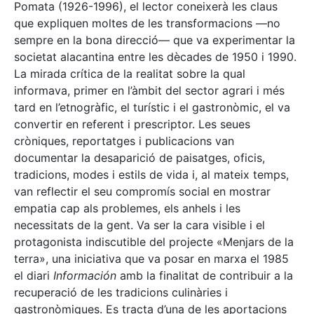
Pomata (1926-1996), el lector coneixerà les claus
que expliquen moltes de les transformacions —no
sempre en la bona direcció— que va experimentar la
societat alacantina entre les dècades de 1950 i 1990.
La mirada crítica de la realitat sobre la qual
informava, primer en l’àmbit del sector agrari i més
tard en l’etnogràfic, el turístic i el gastronòmic, el va
convertir en referent i prescriptor. Les seues
cròniques, reportatges i publicacions van
documentar la desaparició de paisatges, oficis,
tradicions, modes i estils de vida i, al mateix temps,
van reflectir el seu compromís social en mostrar
empatia cap als problemes, els anhels i les
necessitats de la gent. Va ser la cara visible i el
protagonista indiscutible del projecte «Menjars de la
terra», una iniciativa que va posar en marxa el 1985
el diari
Información
amb la finalitat de contribuir a la
recuperació de les tradicions culinàries i
gastronòmiques. Es tracta d’una de les aportacions