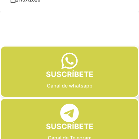
Slide 2 of 6
SUSCRÍBETE
Canal de whatsapp
SUSCRÍBETE
Canal de Telegram