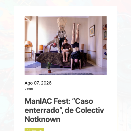
Ago 07, 2026
A
21:00
2
ManIAC Fest: “Caso
a
enterrado”, de Colectiv
Notknown
n
21 hours