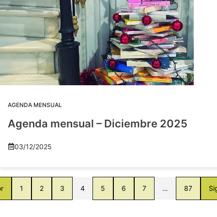
AGENDA MENSUAL
Agenda mensual – Diciembre 2025
03/12/2025
or
1
2
3
4
5
6
7
…
87
Si