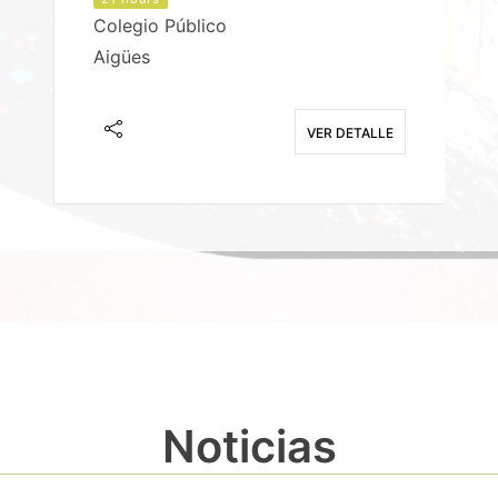
Colegio Público
Aigües
E
VER DETALLE
Noticias