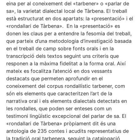
eina per al coneixement del «tarbener» o «parlar de
sa», la varietat dialectal local de Tàrbena. El treball
està estructurat en dos apartats: la «presentació» i el
«rondallari de Tàrbena». En la «presentació» es
donen les claus per a entendre la fesomia del treball,
que parteix d’una metodologia d’investigació basada
en el treball de camp sobre fonts orals i en la
transcripció dels textos seguint uns criteris que
responen a la màxima fidelitat a la forma oral. Així
mateix es focalitza l’atenció en dos vessants
destacats que permeten aprofundir en el
coneixement del corpus rondallístic tarbener, com
són els elements que caracteritzen l’art de la
narrativa oral i els elements dialectals detectats en
les rondalles, que poden ser enteses com un
testimoni lingüístic excepcional del parlar de sa. El
«rondallari de Tàrbena» pròpiament dit és una
antologia de 235 contes i acudits representatius de
la tradició oral tarbenera, seguint la catalogació