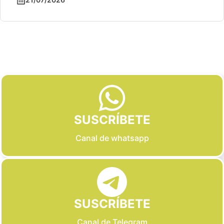
Slide 2 of 6
SUSCRÍBETE
Canal de whatsapp
SUSCRÍBETE
Canal de Telegram