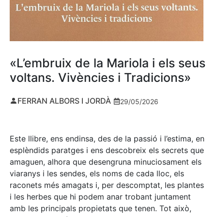
«L’embruix de la Mariola i els seus
voltans. Vivències i Tradicions»
FERRAN ALBORS I JORDÀ
29/05/2026
Este llibre, ens endinsa, des de la passió i l’estima, en
esplèndids paratges i ens descobreix els secrets que
amaguen, alhora que desengruna minuciosament els
viaranys i les sendes, els noms de cada lloc, els
raconets més amagats i, per descomptat, les plantes
i les herbes que hi podem anar trobant juntament
amb les principals propietats que tenen. Tot això,