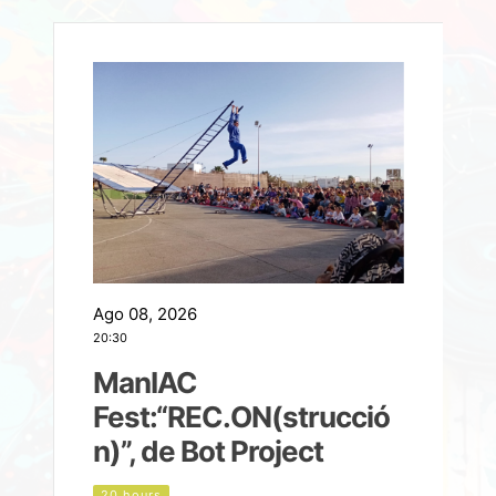
Ago 08, 2026
A
20:30
2
ManIAC
M
a
Fest:“REC.ON(strucció
l
n)”, de Bot Project
20 hours