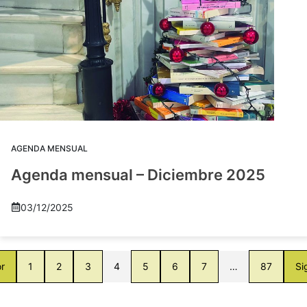
AGENDA MENSUAL
Agenda mensual – Diciembre 2025
03/12/2025
or
1
2
3
4
5
6
7
…
87
Si