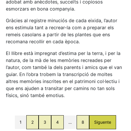
adobat amb anècdotes, succeïts i copiosos
esmorzars en bona companyia.
Gràcies al registre minuciós de cada eixida, l’autor
ens estimula tant a recrear-la com a preparar els
remeis casolans a partir de les plantes que ens
recomana recollir en cada època.
El llibre està impregnat d’estima per la terra, i per la
natura, de la mà de les memòries recreades per
l’autor, com també la dels parents i amics que el van
guiar. En l’obra trobem la transcripció de moltes
altres memòries inscrites en el patrimoni col·lectiu i
que ens ajuden a transitar per camins no tan sols
físics, sinó també emotius.
1
2
3
4
…
8
Siguente