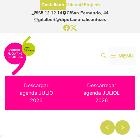
Saltar
Castellano
Valencià
English
al
965 12 12 14
C/San Fernando, 44
contenido
gilalbert@diputacionalicante.es
MENÚ
Descargar
Descarregar
agenda JULIO
agenda JULIOL
2026
2026