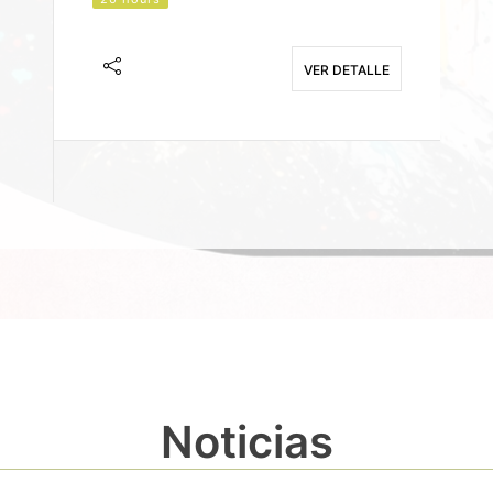
J
F
VER DETALLE
E
Noticias