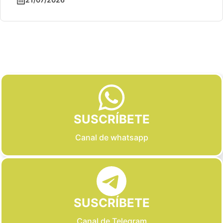
Slide 2 of 6
SUSCRÍBETE
Canal de whatsapp
SUSCRÍBETE
Canal de Telegram