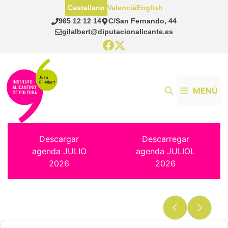
Saltar
Castellano
Valencià
English
al
965 12 12 14
C/San Fernando, 44
contenido
gilalbert@diputacionalicante.es
MENÚ
Descargar
Descarregar
agenda JULIO
agenda JULIOL
2026
2026