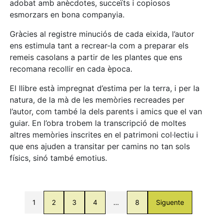
adobat amb anècdotes, succeïts i copiosos
esmorzars en bona companyia.
Gràcies al registre minuciós de cada eixida, l’autor
ens estimula tant a recrear-la com a preparar els
remeis casolans a partir de les plantes que ens
recomana recollir en cada època.
El llibre està impregnat d’estima per la terra, i per la
natura, de la mà de les memòries recreades per
l’autor, com també la dels parents i amics que el van
guiar. En l’obra trobem la transcripció de moltes
altres memòries inscrites en el patrimoni col·lectiu i
que ens ajuden a transitar per camins no tan sols
físics, sinó també emotius.
1
2
3
4
…
8
Siguente