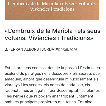
«L’embruix de la Mariola i els seus
voltans. Vivències i Tradicions»
FERRAN ALBORS I JORDÀ
29/05/2026
Este llibre, ens endinsa, des de la passió i l’estima, en
esplèndids paratges i ens descobreix els secrets que
amaguen, alhora que desengruna minuciosament els
viaranys i les sendes, els noms de cada lloc, els
raconets més amagats i, per descomptat, les plantes
i les herbes que hi podem anar trobant juntament
amb les principals propietats que tenen. Tot això,