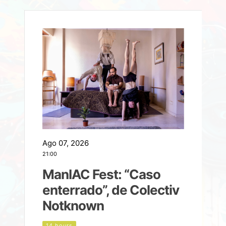
Ago 07, 2026
A
21:00
2
ManIAC Fest: “Caso
a
enterrado”, de Colectiv
Notknown
n
14 hours