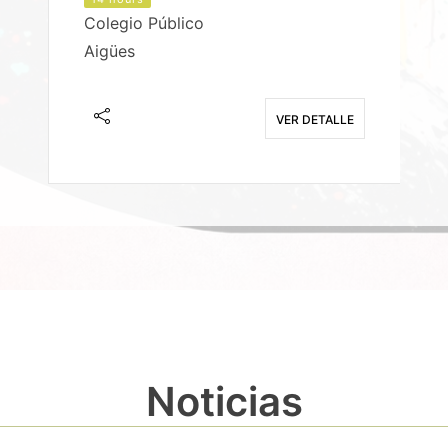
Colegio Público
Aigües
E
VER DETALLE
Noticias