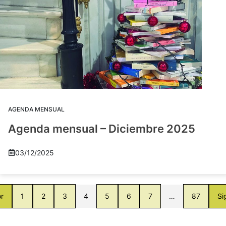
AGENDA MENSUAL
Agenda mensual – Diciembre 2025
03/12/2025
or
1
2
3
4
5
6
7
…
87
Si