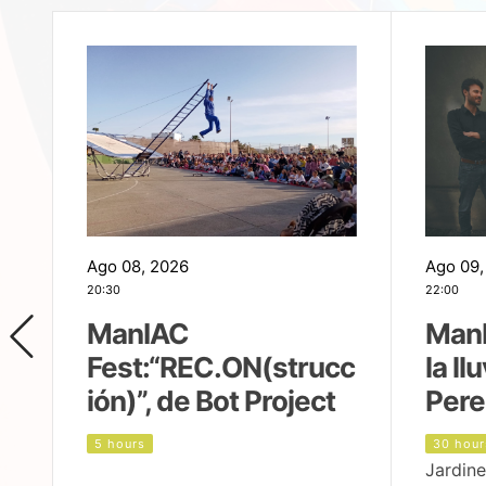
Ago 08, 2026
Ago 09,
20:30
22:00
ManIAC
ManI
Fest:“REC.ON(strucc
la ll
ión)”, de Bot Project
Pere
5 hours
30 hour
Jardine