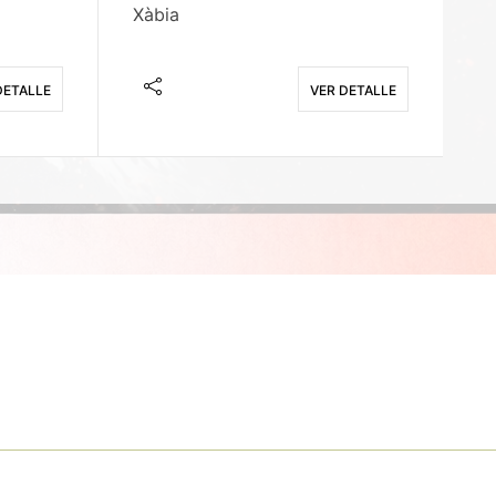
Xàbia
M
DETALLE
VER DETALLE