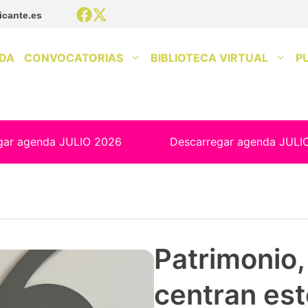
icante.es
DA
CONVOCATORIAS
BIBLIOTECA VIRTUAL
P
gar agenda JULIO 2026
Descarregar agenda JULI
Patrimonio, 
centran est