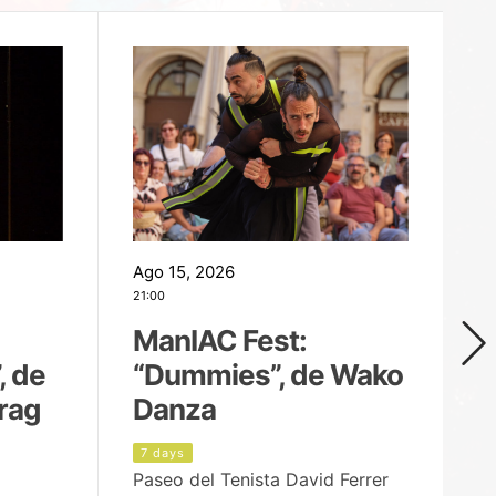
Ago 15, 2026
Ag
21:00
19
ManIAC Fest:
M
, de
“Dummies”, de Wako
n
rag
Danza
Í
7 days
8
Paseo del Tenista David Ferrer
Ce