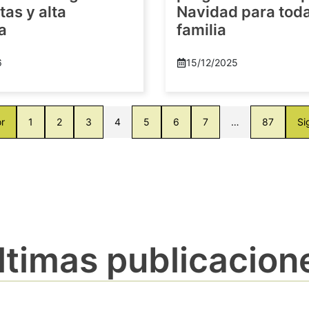
as y alta
Navidad para toda
a
familia
6
15/12/2025
or
1
2
3
4
5
6
7
…
87
Si
ltimas publicacion