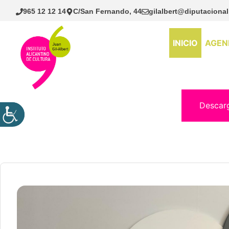
Saltar
965 12 12 14
C/San Fernando, 44
gilalbert@diputacional
al
contenido
INICIO
AGEN
Descar