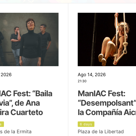
 2026
Ago 14, 2026
21:30
AC Fest: “Baila
ManIAC Fest:
uvia”, de Ana
“Desempolsant”
ira Cuarteto
la Compañía Aic
s
6 days
s de la Ermita
Plaza de la Libertad