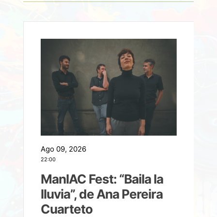
Ago 09, 2026
A
22:00
21
ManIAC Fest: “Baila la
a
lluvia”, de Ana Pereira
Cuarteto