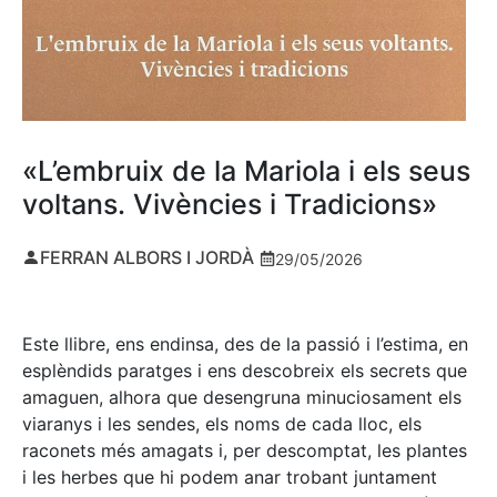
«L’embruix de la Mariola i els seus
voltans. Vivències i Tradicions»
FERRAN ALBORS I JORDÀ
29/05/2026
Este llibre, ens endinsa, des de la passió i l’estima, en
esplèndids paratges i ens descobreix els secrets que
amaguen, alhora que desengruna minuciosament els
viaranys i les sendes, els noms de cada lloc, els
raconets més amagats i, per descomptat, les plantes
i les herbes que hi podem anar trobant juntament