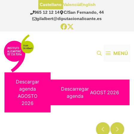
Saltar
Castellano
Valencià
English
al
965 12 12 14
C/San Fernando, 44
contenido
gilalbert@diputacionalicante.es
MENÚ
Descargar
agenda
Descarregar
AGOST
2026
AGOSTO
agenda
2026