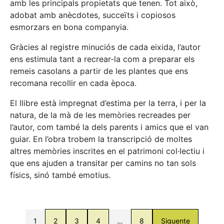
amb les principals propietats que tenen. Tot això,
adobat amb anècdotes, succeïts i copiosos
esmorzars en bona companyia.
Gràcies al registre minuciós de cada eixida, l’autor
ens estimula tant a recrear-la com a preparar els
remeis casolans a partir de les plantes que ens
recomana recollir en cada època.
El llibre està impregnat d’estima per la terra, i per la
natura, de la mà de les memòries recreades per
l’autor, com també la dels parents i amics que el van
guiar. En l’obra trobem la transcripció de moltes
altres memòries inscrites en el patrimoni col·lectiu i
que ens ajuden a transitar per camins no tan sols
físics, sinó també emotius.
1
2
3
4
…
8
Siguente