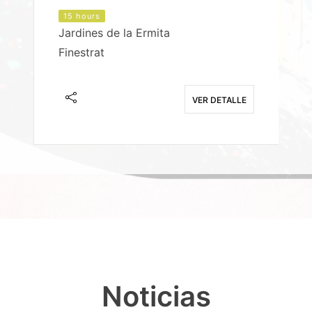
15 hours
Jardines de la Ermita
P
Finestrat
S
E
VER DETALLE
Noticias