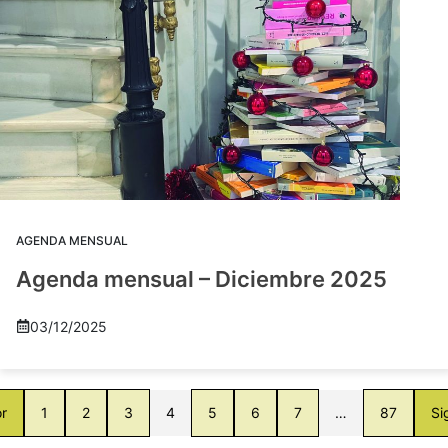
AGENDA MENSUAL
Agenda mensual – Diciembre 2025
03/12/2025
or
1
2
3
4
5
6
7
…
87
Si