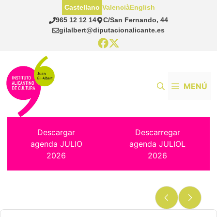
Saltar
Castellano
Valencià
English
al
965 12 12 14
C/San Fernando, 44
contenido
gilalbert@diputacionalicante.es
MENÚ
Descargar
Descarregar
agenda JULIO
agenda JULIOL
2026
2026