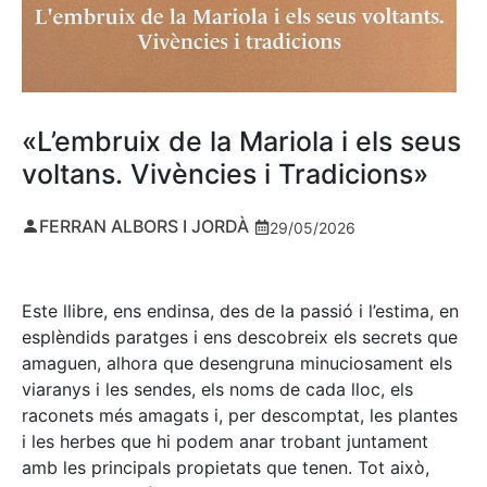
«L’embruix de la Mariola i els seus
voltans. Vivències i Tradicions»
FERRAN ALBORS I JORDÀ
29/05/2026
Este llibre, ens endinsa, des de la passió i l’estima, en
esplèndids paratges i ens descobreix els secrets que
amaguen, alhora que desengruna minuciosament els
viaranys i les sendes, els noms de cada lloc, els
raconets més amagats i, per descomptat, les plantes
i les herbes que hi podem anar trobant juntament
amb les principals propietats que tenen. Tot això,