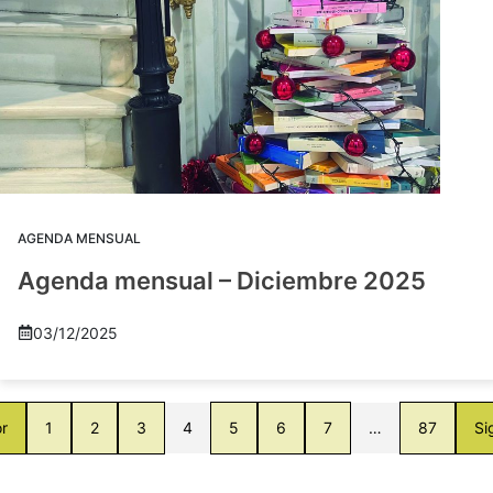
AGENDA MENSUAL
Agenda mensual – Diciembre 2025
03/12/2025
or
1
2
3
4
5
6
7
…
87
Si