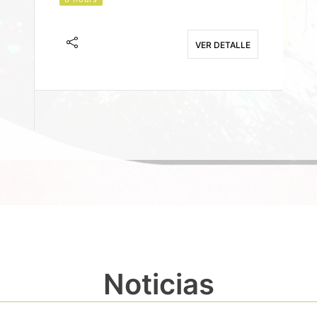
J
F
VER DETALLE
E
Noticias