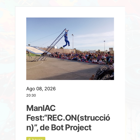
Ago 08, 2026
A
20:30
2
ManIAC
M
a
Fest:“REC.ON(strucció
l
n)”, de Bot Project
6 hours