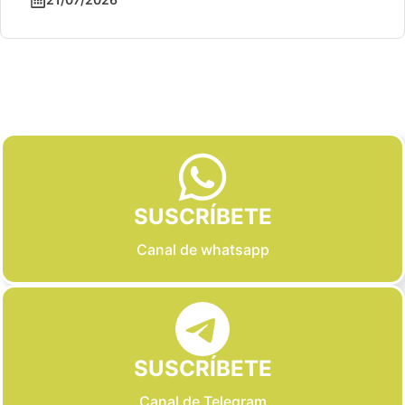
Slide 2 of 6
SUSCRÍBETE
Canal de whatsapp
SUSCRÍBETE
Canal de Telegram