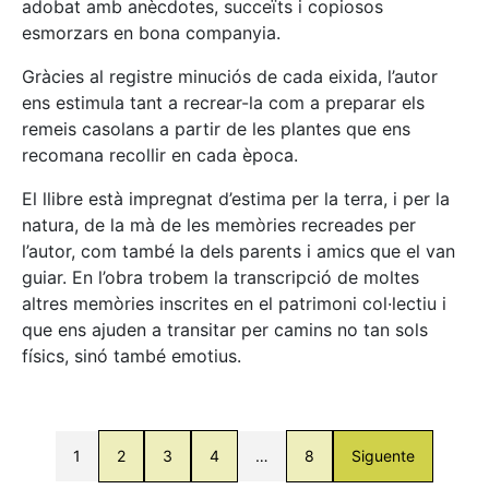
adobat amb anècdotes, succeïts i copiosos
esmorzars en bona companyia.
Gràcies al registre minuciós de cada eixida, l’autor
ens estimula tant a recrear-la com a preparar els
remeis casolans a partir de les plantes que ens
recomana recollir en cada època.
El llibre està impregnat d’estima per la terra, i per la
natura, de la mà de les memòries recreades per
l’autor, com també la dels parents i amics que el van
guiar. En l’obra trobem la transcripció de moltes
altres memòries inscrites en el patrimoni col·lectiu i
que ens ajuden a transitar per camins no tan sols
físics, sinó també emotius.
1
2
3
4
…
8
Siguente