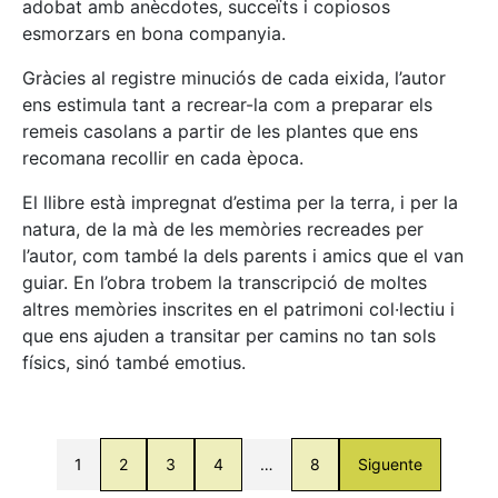
adobat amb anècdotes, succeïts i copiosos
esmorzars en bona companyia.
Gràcies al registre minuciós de cada eixida, l’autor
ens estimula tant a recrear-la com a preparar els
remeis casolans a partir de les plantes que ens
recomana recollir en cada època.
El llibre està impregnat d’estima per la terra, i per la
natura, de la mà de les memòries recreades per
l’autor, com també la dels parents i amics que el van
guiar. En l’obra trobem la transcripció de moltes
altres memòries inscrites en el patrimoni col·lectiu i
que ens ajuden a transitar per camins no tan sols
físics, sinó també emotius.
1
2
3
4
…
8
Siguente