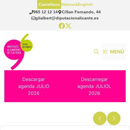
Saltar
Castellano
Valencià
English
al
965 12 12 14
C/San Fernando, 44
contenido
gilalbert@diputacionalicante.es
MENÚ
Descargar
Descarregar
agenda JULIO
agenda JULIOL
2026
2026