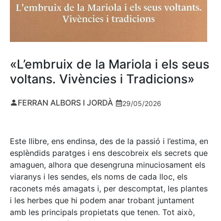
«L’embruix de la Mariola i els seus
voltans. Vivències i Tradicions»
FERRAN ALBORS I JORDÀ
29/05/2026
Este llibre, ens endinsa, des de la passió i l’estima, en
esplèndids paratges i ens descobreix els secrets que
amaguen, alhora que desengruna minuciosament els
viaranys i les sendes, els noms de cada lloc, els
raconets més amagats i, per descomptat, les plantes
i les herbes que hi podem anar trobant juntament
amb les principals propietats que tenen. Tot això,