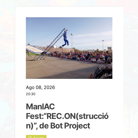
Ago 08, 2026
A
20:30
2
ManIAC
M
a
Fest:“REC.ON(strucció
l
n)”, de Bot Project
15 hours