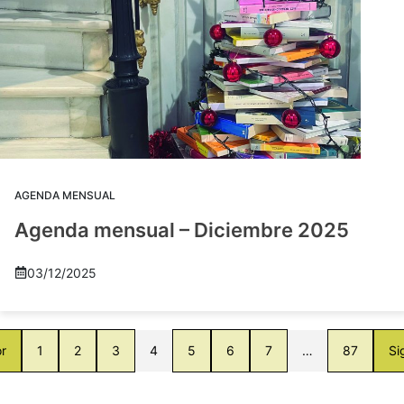
AGENDA MENSUAL
Agenda mensual – Diciembre 2025
03/12/2025
or
1
2
3
4
5
6
7
…
87
Si