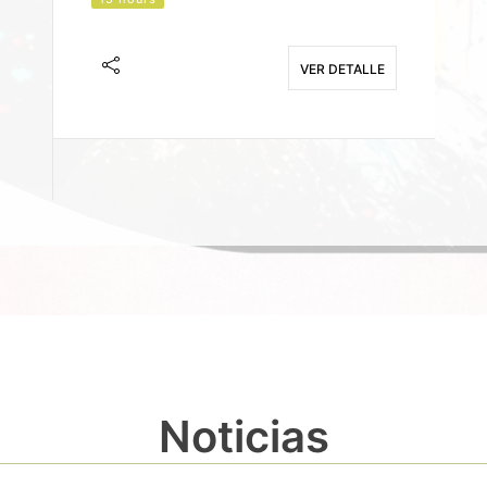
J
F
VER DETALLE
E
Noticias