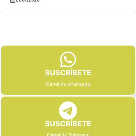
Slide 2 of 6
SUSCRÍBETE
Canal de whatsapp
SUSCRÍBETE
Canal de Telegram